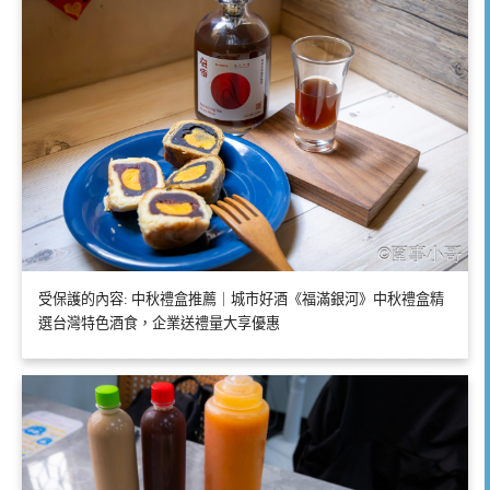
受保護的內容: 中秋禮盒推薦｜城市好酒《福滿銀河》中秋禮盒精
選台灣特色酒食，企業送禮量大享優惠