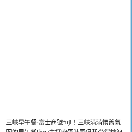
三峽早午餐-富士商號fuji！三峽滿滿懷舊氛
圍的早午餐店～主打肉蛋吐司但我覺得炒泡