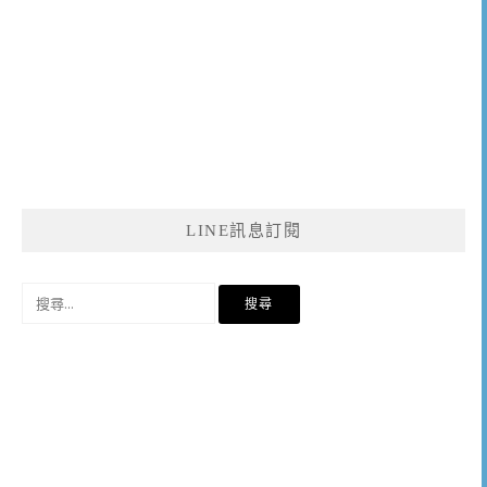
LINE訊息訂閱
搜
尋
關
鍵
字: