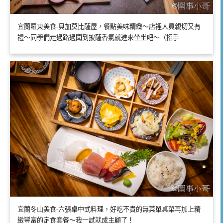
宜蘭羅東美食-貝加莫比薩屋，餐點美味精緻～店裡人員親切又有
禮～同學們走過路過聞到披薩香氣就進來坐坐吧～（招手
宜蘭冬山美食-六張桌中式料理，好吃不貴的無菜單桌菜再加上精
緻豐富的定食套餐～我一試就成主顧了！