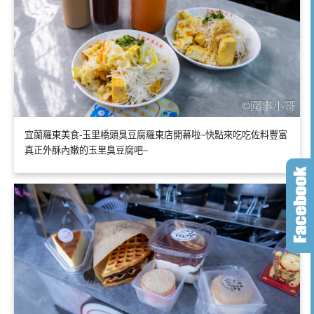
宜蘭羅東美食-玉里橋頭臭豆腐羅東店開幕啦~快點來吃吃佐料豐富
真正外酥內嫩的玉里臭豆腐吧~