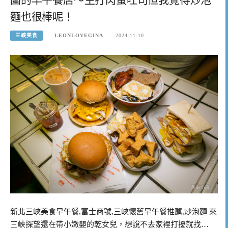
麵也很棒呢！
三峽美食
LEONLOVEGINA
2024-11-10
新北三峽美食早午餐,富士商號,三峽懷舊早午餐推薦,炒泡麵 來
三峽探望還在帶小嫩嬰的乾女兒，想說不去家裡打擾就找…