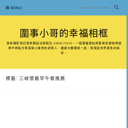
Skip
MENU
to
content
圍事小哥的幸福相框
美食攝影食記發表歡迎洽詢配合:0988570639。一個愛貓愛拍照愛美食愛咖啡還
時不時裝文青寫寫小東西的老男人，邀請大夥跟我一起，發現這世界更多的美
好。
標籤:
三峽懷舊早午餐推薦