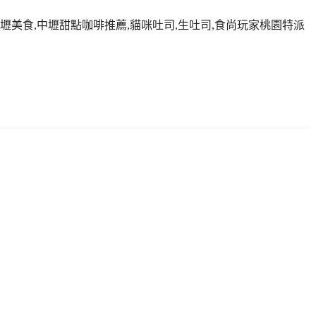
中壢美食,中壢甜點咖啡推薦,貓咪吐司,生吐司,食尚玩家桃園特派