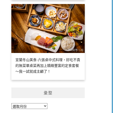
宜蘭冬山美食-六張桌中式料理，好吃不貴
的無菜單桌菜再加上精緻豐富的定食套餐
～我一試就成主顧了！
彙整
彙
整