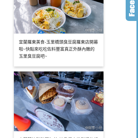
宜蘭羅東美食-玉里橋頭臭豆腐羅東店開幕
啦~快點來吃吃佐料豐富真正外酥內嫩的
玉里臭豆腐吧~