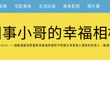
菜單
宅配美食
生活紀錄
美食影相
相片書
圍事小哥的幸福相
8570639。一個愛貓愛拍照愛美食愛咖啡還時不時裝文青寫寫小東西的老男人，邀