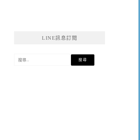
LINE訊息訂閱
搜
尋
關
鍵
字: