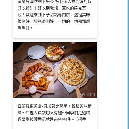
宜蘭蘇澳甜點下午茶-被我個人推到爆的超
好吃鬆餅！好吃到我想一直吃的達克瓦
茲！歡迎來到下予甜點專門店，這裡美味
很剛好，服務很剛好，一切的一切都那麼
剛剛好。
宜蘭羅東美食-貝加莫比薩屋，餐點美味精
緻～店裡人員親切又有禮～同學們走過路
過聞到披薩香氣就進來坐坐吧～（招手