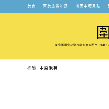
Skip
美食
阿美族豐年祭
桃園中壢景點
to
content
美食攝影食記發表歡迎洽詢配合:098
標籤:
中原泡芙