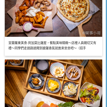
宜蘭羅東美食-貝加莫比薩屋，餐點美味精緻～店裡人員親切又有
禮～同學們走過路過聞到披薩香氣就進來坐坐吧～（招手