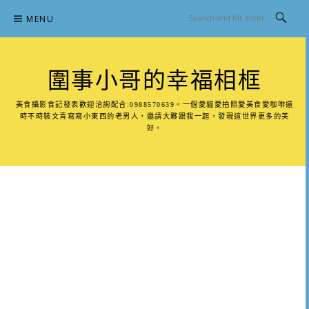
Skip
MENU
to
content
圍事小哥的幸福相框
美食攝影食記發表歡迎洽詢配合:0988570639。一個愛貓愛拍照愛美食愛咖啡還
時不時裝文青寫寫小東西的老男人，邀請大夥跟我一起，發現這世界更多的美
好。