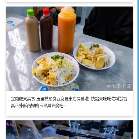
宜蘭羅東美食-玉里橋頭臭豆腐羅東店開幕啦~快點來吃吃佐料豐富
真正外酥內嫩的玉里臭豆腐吧~