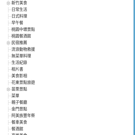
新竹美食
日常生活
日式料理
早午餐
桃園中壢景點
桃園餐酒館
民宿推薦
流浪動物救援
無菜單料理
生活紀錄
相片書
美食影相
花東景點旅遊
苗栗景點
菜單
親子餐廳
金門景點
阿美族豐年祭
餐車美食
餐酒館