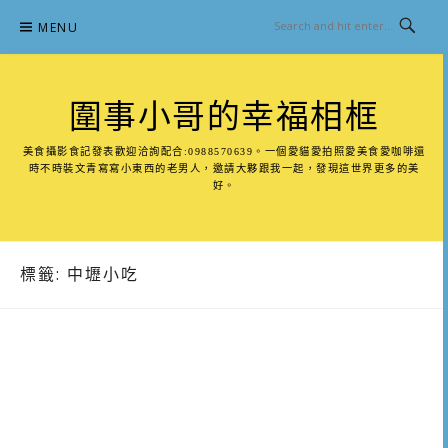
Skip
MENU
to
content
圍事小哥的幸福相框
美食攝影食記發表歡迎洽詢配合:0988570639。一個愛貓愛拍照愛美食愛咖啡還
時不時裝文青寫寫小東西的老男人，邀請大夥跟我一起，發現這世界更多的美
好。
標籤:
中壢小吃