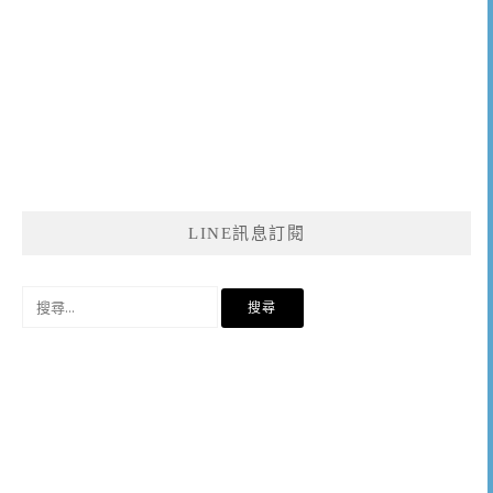
LINE訊息訂閱
搜
尋
關
鍵
字: