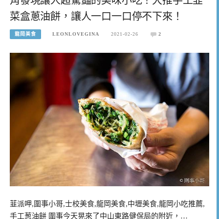
菜盒蔥油餅，讓人一口一口停不下來！
龍岡美食
LEONLOVEGINA
2021-02-26
2
韮派呷,圍事小哥,士校美食,龍岡美食,中壢美食,龍岡小吃推薦,
手工葱油餅 圍事今天晃來了中山東路健保局的附近，…