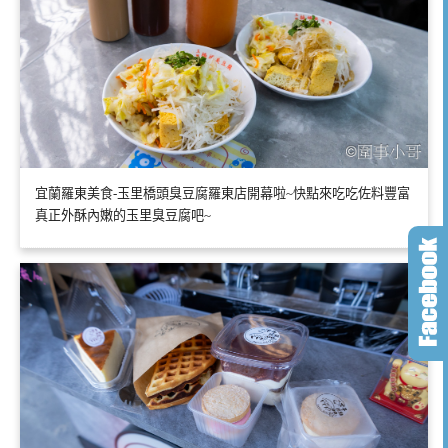
宜蘭羅東美食-玉里橋頭臭豆腐羅東店開幕啦~快點來吃吃佐料豐富
真正外酥內嫩的玉里臭豆腐吧~