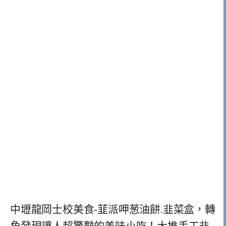
中壢龍岡士校美食-韮派呷葱油餅.韭菜盒，轉
角發現讓人超驚豔的美味小吃！大推手工韭