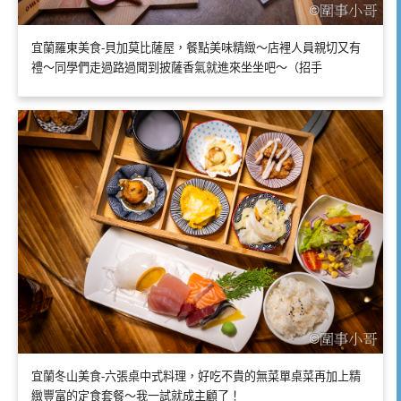
宜蘭羅東美食-貝加莫比薩屋，餐點美味精緻～店裡人員親切又有
禮～同學們走過路過聞到披薩香氣就進來坐坐吧～（招手
宜蘭冬山美食-六張桌中式料理，好吃不貴的無菜單桌菜再加上精
緻豐富的定食套餐～我一試就成主顧了！