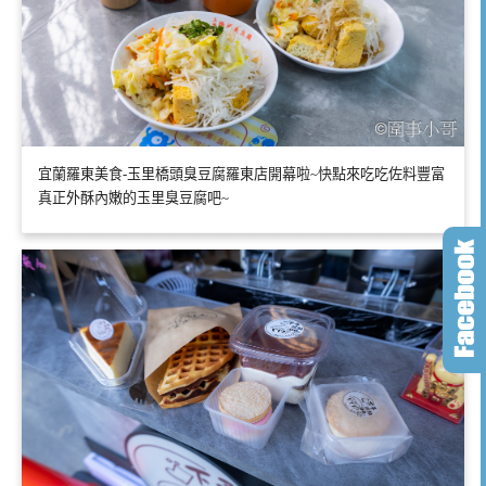
宜蘭羅東美食-玉里橋頭臭豆腐羅東店開幕啦~快點來吃吃佐料豐富
真正外酥內嫩的玉里臭豆腐吧~