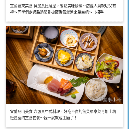
宜蘭羅東美食-貝加莫比薩屋，餐點美味精緻～店裡人員親切又有
禮～同學們走過路過聞到披薩香氣就進來坐坐吧～（招手
宜蘭冬山美食-六張桌中式料理，好吃不貴的無菜單桌菜再加上精
緻豐富的定食套餐～我一試就成主顧了！