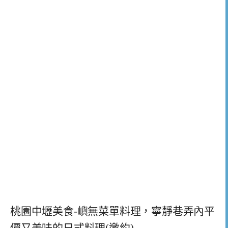
桃園中壢美食-嶼無菜單料理，寧靜巷弄內平
價又美味的日式料理(邀約)