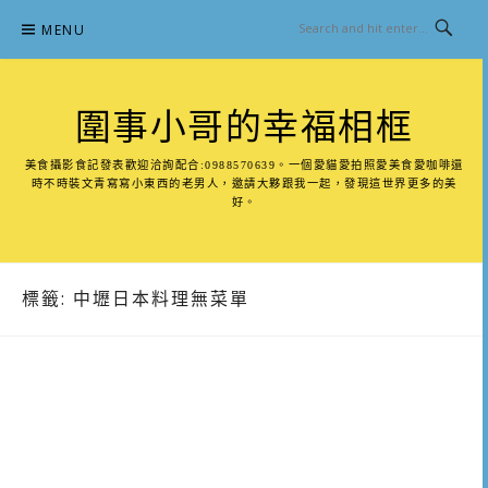
Skip
MENU
to
content
圍事小哥的幸福相框
美食攝影食記發表歡迎洽詢配合:0988570639。一個愛貓愛拍照愛美食愛咖啡還
時不時裝文青寫寫小東西的老男人，邀請大夥跟我一起，發現這世界更多的美
好。
標籤:
中壢日本料理無菜單