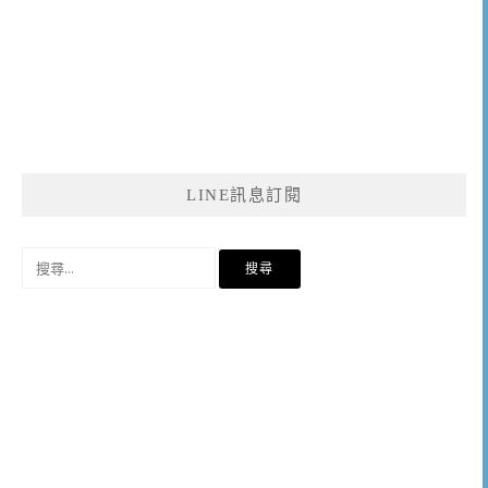
LINE訊息訂閱
搜
尋
關
鍵
字: