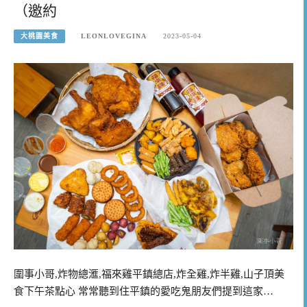
（邀約
大桃園美食
LEONLOVEGINA
2023-05-04
圍事小哥,炸物總滙,福來雞平鎮總店,炸全雞,炸半雞,山子頂美
食下午茶點心 常常聽到住平鎮的愛吃鬼朋友們提到這家…