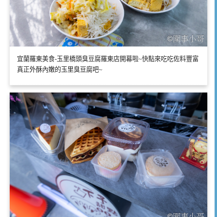
宜蘭羅東美食-玉里橋頭臭豆腐羅東店開幕啦~快點來吃吃佐料豐富
真正外酥內嫩的玉里臭豆腐吧~