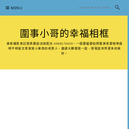
Skip
MENU
to
content
圍事小哥的幸福相框
美食攝影食記發表歡迎洽詢配合:0988570639。一個愛貓愛拍照愛美食愛咖啡還
時不時裝文青寫寫小東西的老男人，邀請大夥跟我一起，發現這世界更多的美
好。