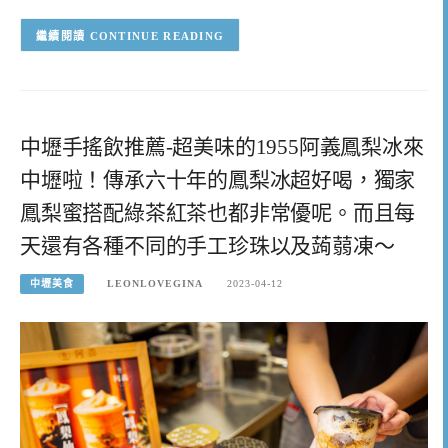
CONTINUE READING
中壢手搖飲推薦-超美味的1955阿義鳳梨冰來
中壢啦！傳承六十年的鳳梨冰超好喝，獨家
鳳梨蜜搭配綠茶紅茶也都非常優呢。而且每
天還有各種不同的手工珍珠以及蒟蒻凍～
中壢美食
LEONLOVEGINA
2023-04-12