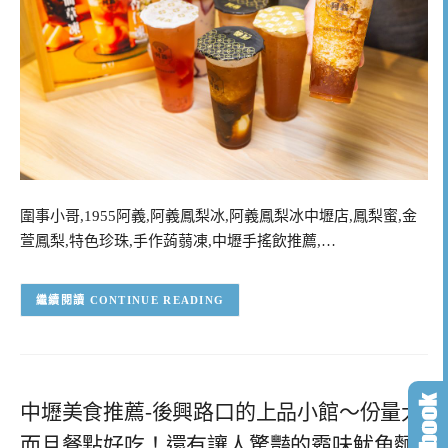
圍事小哥,1955阿義,阿義鳳梨冰,阿義鳳梨冰中壢店,鳳梨蜜,金
萱鳳梨,特色珍珠,手作蒟蒻凍,中壢手搖飲推薦,…
CONTINUE READING
中壢美食推薦-後興路口的上品小館～份量大
而且餐點好吃！還有讓人驚豔的霸味魷魚麵