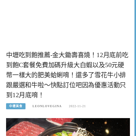
中壢吃到飽推薦-金大鋤壽喜燒！12月底前吃
到飽C套餐免費加碼升級大白蝦以及50元硬
幣一樣大的肥美蛤蜊唷！還多了雪花牛小排
跟嚴選和牛啦～快點訂位吧因為優惠活動只
到12月底唷！
中壢美食
LEONLOVEGINA
2022-11-21