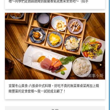
禮～同學們走過路過聞到披薩香氣就進來坐坐吧～（招手
宜蘭冬山美食-六張桌中式料理，好吃不貴的無菜單桌菜再加上精
緻豐富的定食套餐～我一試就成主顧了！