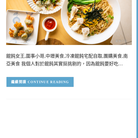
餛飩女王,圍事小哥,中壢美食,冷凍餛飩宅配自取,團購美食,南
亞美食 我個人對於餛飩其實挺挑剔的，因為餛飩要好吃…
CONTINUE READING