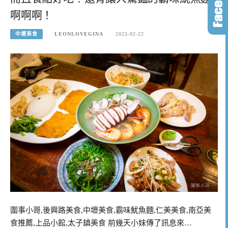
啊啊啊！
中壢美食
LEONLOVEGINA
2023-02-22
圍事小哥,後興路美食,中壢美食,霸味魷魚麵,仁美美食,南亞美
食推薦,上品小館,太子鎮美食 前幾天小妹傳了訊息來…