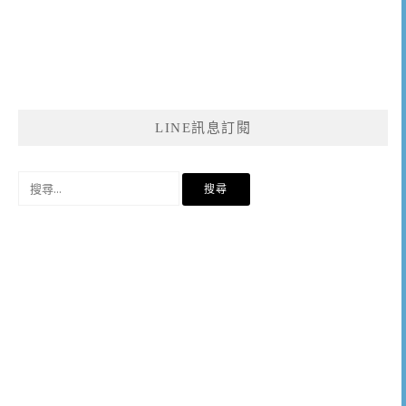
LINE訊息訂閱
搜
尋
關
鍵
字: