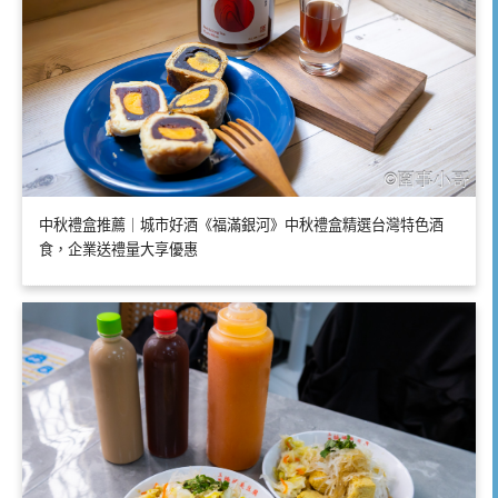
中秋禮盒推薦｜城市好酒《福滿銀河》中秋禮盒精選台灣特色酒
食，企業送禮量大享優惠