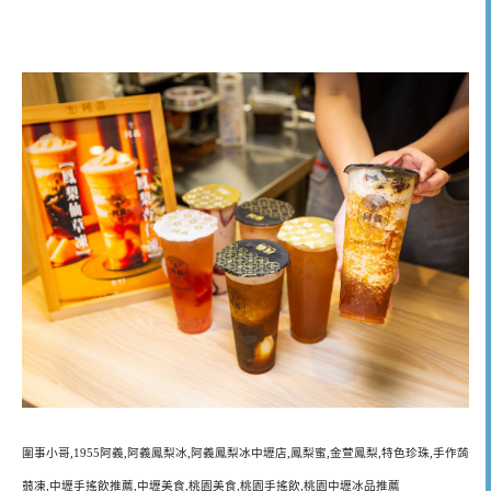
圍事小哥,1955阿義,阿義鳳梨冰,阿義鳳梨冰中壢店,鳳梨蜜,金萱鳳梨,特色珍珠,手作蒟
蒻凍,中壢手搖飲推薦,中壢美食,桃園美食,桃園手搖飲,桃園中壢冰品推薦