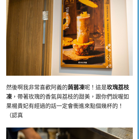
然後啊我非常喜歡阿義的
蒟蒻凍
呢！這是
玫瑰荔枝
凍
，帶著玫瑰的香氣與荔枝的甜美，跟你們說喔如
果楊貴妃有經過的話一定會衝進來點個幾杯的！
（認真