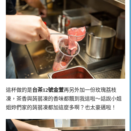
這杯做的是
台茶12號金萱
再另外加一份玫瑰荔枝
凍，茶香與蒟蒻凍的香味都飄到我這啦～話說小姐
姐妳們家的蒟蒻凍都加這麼多啊？也太豪邁啦！