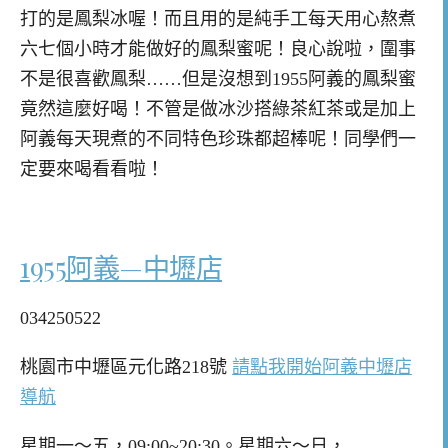
打的是鳳梨冰喔！而且用的是純手工每天用心熬煮
六七個小時才能做好的鳳梨蜜呢！良心說啦，圍事
不是很喜歡鳳梨……但是沒想到1955阿義的鳳梨蜜
竟然這麼好喝！不管是做冰沙搭綠茶紅茶或是加上
阿義每天現煮的不同特色珍珠都超棒呢！同學們一
定要來喝看看啦！
1955阿義—中壢店
034250522
桃園市中壢區元化路218號
請點我開始阿義中壢店
導航
星期一～五，09:00~20:30。星期六～日，