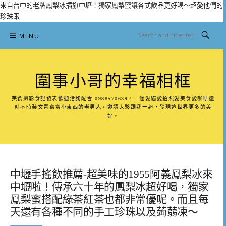
來自台中的老牌鳳梨冰插旗中壢！獨家鳳梨蜜讓各式飲品更好喝～超愛他們的
珍珠跟
Skip
MENU
to
content
圍事小哥的幸福相框
美食攝影食記發表歡迎洽詢配合:0988570639。一個愛貓愛拍照愛美食愛咖啡還
時不時裝文青寫寫小東西的老男人，邀請大夥跟我一起，發現這世界更多的美
好。
中壢手搖飲推薦-超美味的1955阿義鳳梨冰來
中壢啦！傳承六十年的鳳梨冰超好喝，獨家
鳳梨蜜搭配綠茶紅茶也都非常優呢。而且每
天還有各種不同的手工珍珠以及蒟蒻凍～