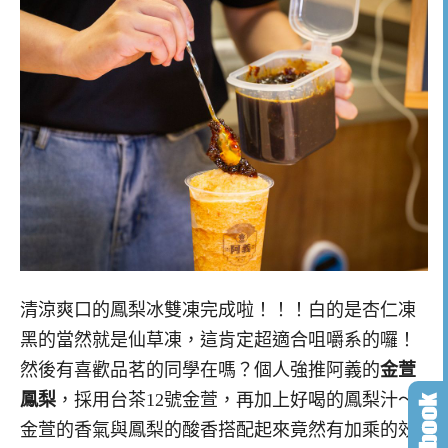
清涼爽口的鳳梨冰雙凍完成啦！！！白的是杏仁凍
黑的當然就是仙草凍，這肯定超適合咀嚼系的囉！
然後有喜歡品茗的同學在嗎？個人強推阿義的
金萱
鳳梨
，採用台茶12號金萱，再加上好喝的鳳梨汁～
金萱的香氣與鳳梨的酸香搭配起來竟然有加乘的效