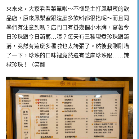
來來來，大家看看菜單啦～不愧是主打鳳梨蜜的飲
品店，原來鳳梨蜜跟這麼多飲料都很搭呢～而且同
學們有注意到嗎？店門口有掛幾個小木牌，寫著今
日珍珠跟今日蒟蒻…咦？每天有三種現煮珍珠跟蒟
蒻，竟然有這麼多種啦也太誇張了。然後我剛剛瞄
了一下，珍珠的口味裡竟然還有芝麻珍珠跟……辣
椒珍珠！（笑翻