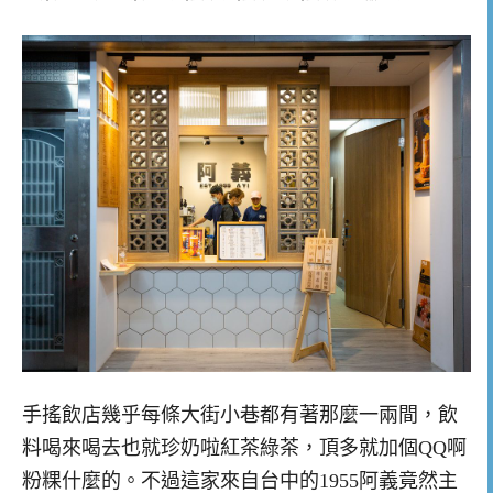
手搖飲店幾乎每條大街小巷都有著那麼一兩間，飲
料喝來喝去也就珍奶啦紅茶綠茶，頂多就加個QQ啊
粉粿什麼的。不過這家來自台中的1955阿義竟然主