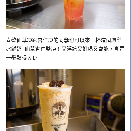
喜歡仙草凍跟杏仁凍的同學也可以來一杯這個鳳梨
冰鮮奶+仙草杏仁雙凍！又浮誇又好喝又會飽，真是
一舉數得ＸＤ