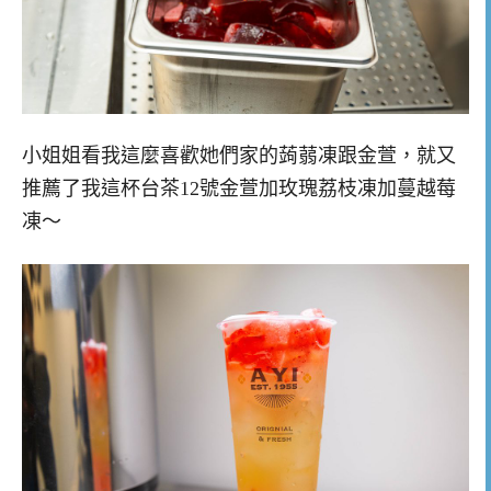
小姐姐看我這麼喜歡她們家的蒟蒻凍跟金萱，就又
推薦了我這杯台茶12號金萱加玫瑰荔枝凍加蔓越莓
凍～