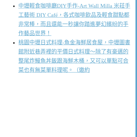
中壢輕食咖啡廳DIY手作-Art Wall Milla 米菈手
工藝術 DIY Café，各式咖啡飲品及輕食甜點都
非常棒，而且還能一秒讓你踏進夢幻繽紛的手
作藝品世界！
桃園中壢日式料理-魚金海鮮居食屋，中壢圖書
館附近巷弄裡的平價日式料理～除了有豪邁的
整尾炸鰻魚丼飯跟海鮮木桶，又可以單點可合
菜也有無菜單料理呢。（邀約