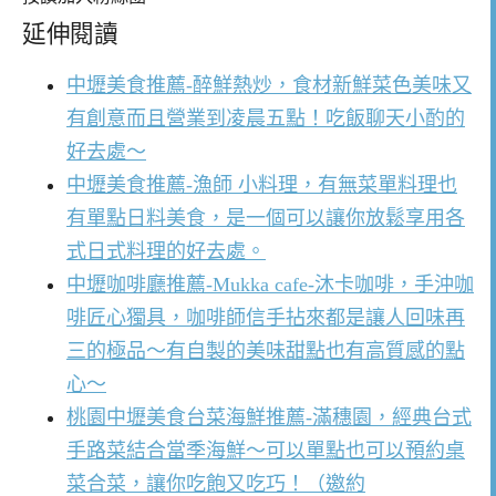
延伸閱讀
中壢美食推薦-醉鮮熱炒，食材新鮮菜色美味又
有創意而且營業到凌晨五點！吃飯聊天小酌的
好去處～
中壢美食推薦-漁師 小料理，有無菜單料理也
有單點日料美食，是一個可以讓你放鬆享用各
式日式料理的好去處。
中壢咖啡廳推薦-Mukka cafe-沐卡咖啡，手沖咖
啡匠心獨具，咖啡師信手拈來都是讓人回味再
三的極品～有自製的美味甜點也有高質感的點
心～
桃園中壢美食台菜海鮮推薦-滿穗園，經典台式
手路菜結合當季海鮮～可以單點也可以預約桌
菜合菜，讓你吃飽又吃巧！（邀約