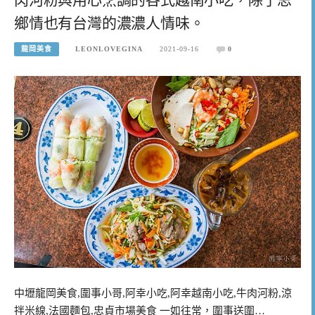
鄉情也有台灣的濃濃人情味。
龍岡美食
LEONLOVEGINA
2021-09-16
0
中壢龍岡美食,圍事小哥,阿幸小吃,阿幸越南小吃,牛肉河粉,涼
拌米線,法國麵包,忠貞市場美食 一如往常，圍事送圍…