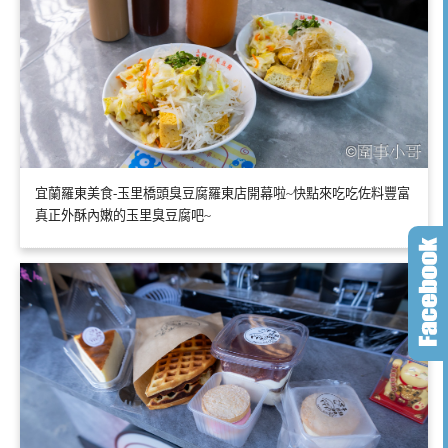
宜蘭羅東美食-玉里橋頭臭豆腐羅東店開幕啦~快點來吃吃佐料豐富
真正外酥內嫩的玉里臭豆腐吧~