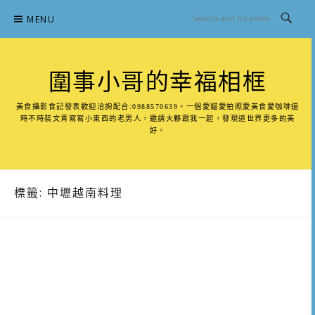
Skip
MENU
to
content
圍事小哥的幸福相框
美食攝影食記發表歡迎洽詢配合:0988570639。一個愛貓愛拍照愛美食愛咖啡還
時不時裝文青寫寫小東西的老男人，邀請大夥跟我一起，發現這世界更多的美
好。
標籤:
中壢越南料理