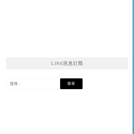
LINE訊息訂閱
搜
尋
關
鍵
字: