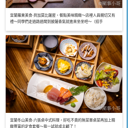
宜蘭羅東美食-貝加莫比薩屋，餐點美味精緻～店裡人員親切又有
禮～同學們走過路過聞到披薩香氣就進來坐坐吧～（招手
宜蘭冬山美食-六張桌中式料理，好吃不貴的無菜單桌菜再加上精
緻豐富的定食套餐～我一試就成主顧了！