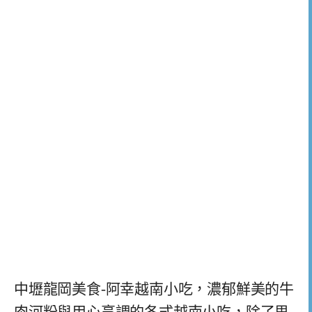
中壢龍岡美食-阿幸越南小吃，濃郁鮮美的牛
肉河粉與用心烹調的各式越南小吃，除了思