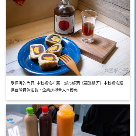
受保護的內容: 中秋禮盒推薦｜城市好酒《福滿銀河》中秋禮盒精
選台灣特色酒食，企業送禮量大享優惠