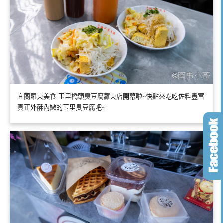
宜蘭羅東美食-玉里橋頭臭豆腐羅東店開幕啦~快點來吃吃佐料豐富
真正外酥內嫩的玉里臭豆腐吧~