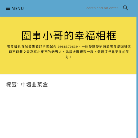
Skip
MENU
to
content
圍事小哥的幸福相框
美食攝影食記發表歡迎洽詢配合:0988570639。一個愛貓愛拍照愛美食愛咖啡還
時不時裝文青寫寫小東西的老男人，邀請大夥跟我一起，發現這世界更多的美
好。
標籤:
中壢韭菜盒