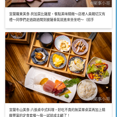
宜蘭羅東美食-貝加莫比薩屋，餐點美味精緻～店裡人員親切又有
禮～同學們走過路過聞到披薩香氣就進來坐坐吧～（招手
宜蘭冬山美食-六張桌中式料理，好吃不貴的無菜單桌菜再加上精
緻豐富的定食套餐～我一試就成主顧了！