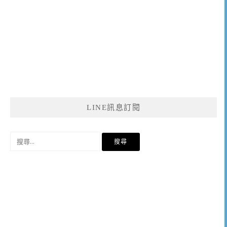
LINE訊息訂閱
搜
尋
關
鍵
字: