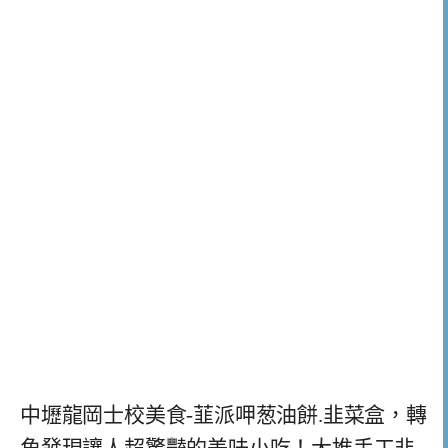
中壢龍岡士校美食-韮派呷葱油餅.韭菜盒，轉
角發現讓人超驚豔的美味小吃！大推手工韭