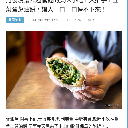
菜盒蔥油餅，讓人一口一口停不下來！
龍岡美食
LEONLOVEGINA
2021-02-26
2
韮派呷,圍事小哥,士校美食,龍岡美食,中壢美食,龍岡小吃推薦,
手工葱油餅 圍事今天晃來了中山東路健保局的附近，…