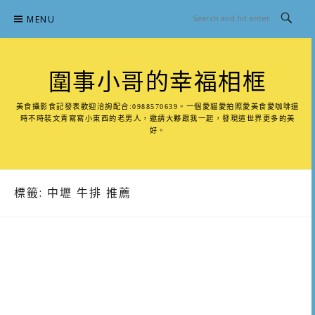
Skip
MENU
to
content
圍事小哥的幸福相框
美食攝影食記發表歡迎洽詢配合:0988570639。一個愛貓愛拍照愛美食愛咖啡還
時不時裝文青寫寫小東西的老男人，邀請大夥跟我一起，發現這世界更多的美
好。
標籤:
中壢 牛排 推薦