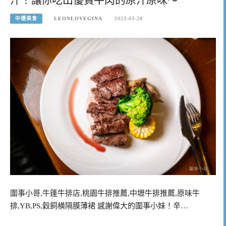
中壢美食
LEONLOVEGINA
2023-03-28
圍事小哥,牛篷牛排店,桃園牛排推薦,中壢牛排推薦,原味牛
排,YB,PS,穀飼橫隔膜薄裙 感謝偉大的圍事小妹！辛…