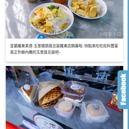
宜蘭羅東美食-玉里橋頭臭豆腐羅東店開幕啦~快點來吃吃佐料豐富
真正外酥內嫩的玉里臭豆腐吧~