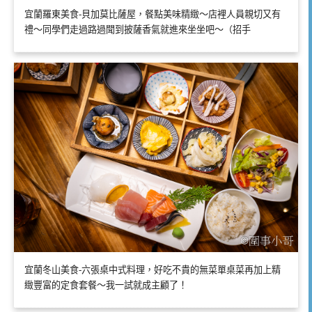
宜蘭羅東美食-貝加莫比薩屋，餐點美味精緻～店裡人員親切又有
禮～同學們走過路過聞到披薩香氣就進來坐坐吧～（招手
宜蘭冬山美食-六張桌中式料理，好吃不貴的無菜單桌菜再加上精
緻豐富的定食套餐～我一試就成主顧了！