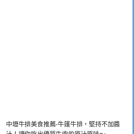
中壢牛排美食推薦-牛篷牛排，堅持不加醬
汁！讓你吃出優質牛肉的原汁原味～