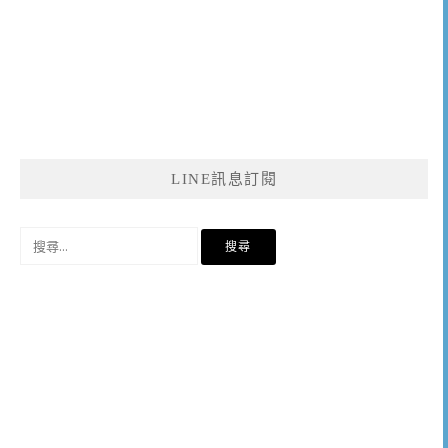
LINE訊息訂閱
搜
尋
關
鍵
字: