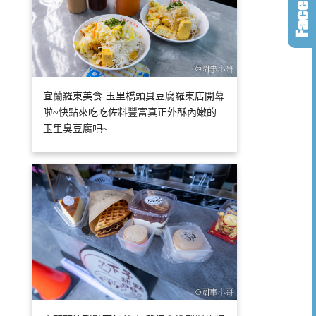
宜蘭羅東美食-玉里橋頭臭豆腐羅東店開幕
啦~快點來吃吃佐料豐富真正外酥內嫩的
玉里臭豆腐吧~