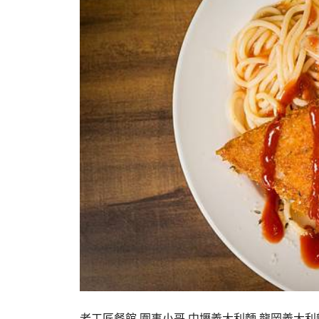
老工匠餐館,圍事小哥,中壢義大利麵,龍岡義大利