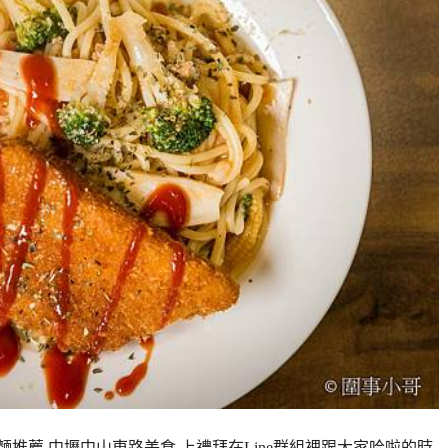
麵推薦,中壢中山東路美食 上禮拜在Line群組裡跟大家哈啦的時