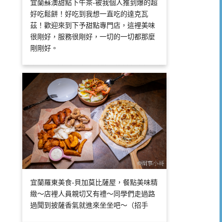
宜蘭蘇澳甜點下午茶-被我個人推到爆的超
好吃鬆餅！好吃到我想一直吃的達克瓦
茲！歡迎來到下予甜點專門店，這裡美味
很剛好，服務很剛好，一切的一切都那麼
剛剛好。
宜蘭羅東美食-貝加莫比薩屋，餐點美味精
緻～店裡人員親切又有禮～同學們走過路
過聞到披薩香氣就進來坐坐吧～（招手