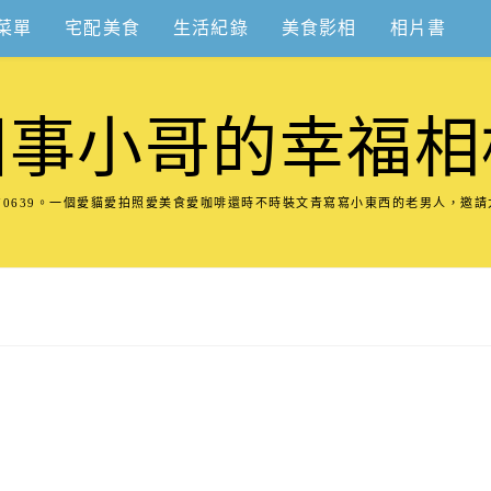
菜單
宅配美食
生活紀錄
美食影相
相片書
圍事小哥的幸福相
8570639。一個愛貓愛拍照愛美食愛咖啡還時不時裝文青寫寫小東西的老男人，邀