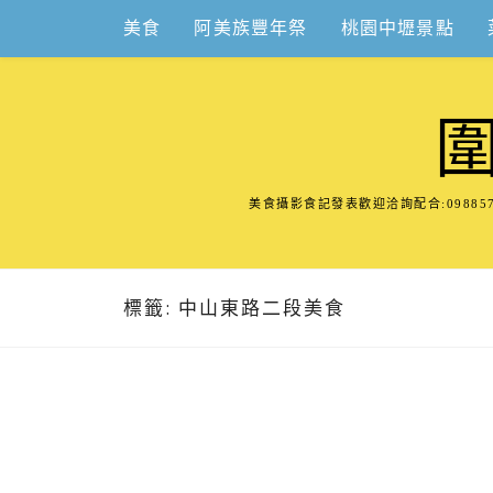
Skip
美食
阿美族豐年祭
桃園中壢景點
to
content
美食攝影食記發表歡迎洽詢配合:098
標籤:
中山東路二段美食