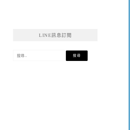
LINE訊息訂閱
搜
尋
關
鍵
字: