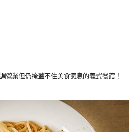
低調營業但仍掩蓋不住美食氣息的義式餐館！