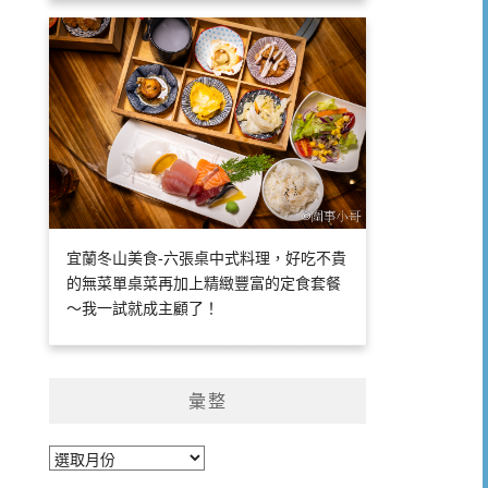
宜蘭冬山美食-六張桌中式料理，好吃不貴
的無菜單桌菜再加上精緻豐富的定食套餐
～我一試就成主顧了！
彙整
彙
整