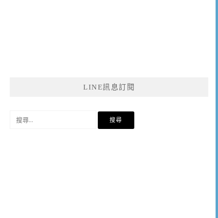
LINE訊息訂閱
搜
尋
關
鍵
字: