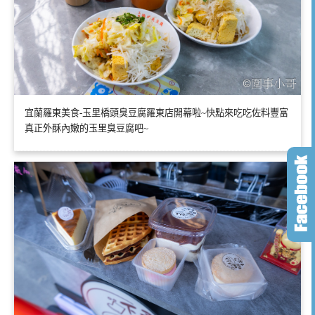
宜蘭羅東美食-玉里橋頭臭豆腐羅東店開幕啦~快點來吃吃佐料豐富
真正外酥內嫩的玉里臭豆腐吧~