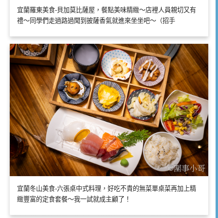
宜蘭羅東美食-貝加莫比薩屋，餐點美味精緻～店裡人員親切又有
禮～同學們走過路過聞到披薩香氣就進來坐坐吧～（招手
宜蘭冬山美食-六張桌中式料理，好吃不貴的無菜單桌菜再加上精
緻豐富的定食套餐～我一試就成主顧了！