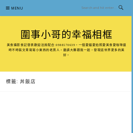
Skip
MENU
to
content
圍事小哥的幸福相框
美食攝影食記發表歡迎洽詢配合:0988570639。一個愛貓愛拍照愛美食愛咖啡還
時不時裝文青寫寫小東西的老男人，邀請大夥跟我一起，發現這世界更多的美
好。
標籤:
丼飯店