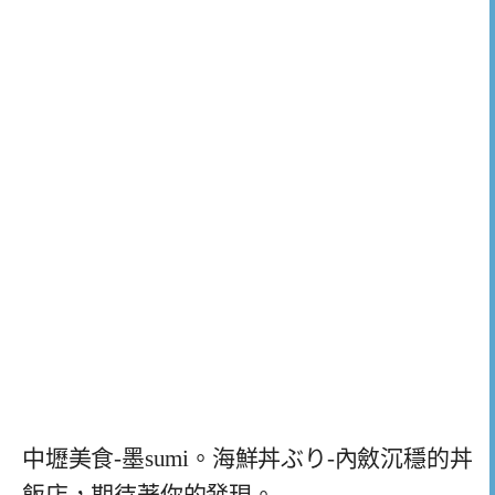
中壢美食-墨sumi。海鮮丼ぶり-內斂沉穩的丼
飯店，期待著你的發現。