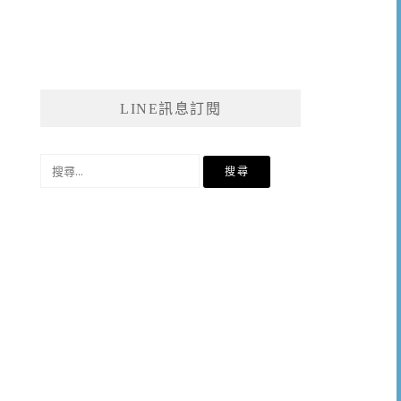
LINE訊息訂閱
搜
尋
關
鍵
字: