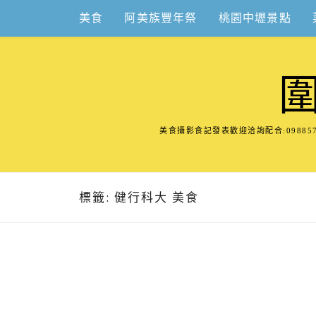
Skip
美食
阿美族豐年祭
桃園中壢景點
to
content
美食攝影食記發表歡迎洽詢配合:098
標籤:
健行科大 美食