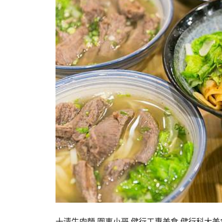
十清牛肉麵,圍事小哥,健行工專美食,健行科大美