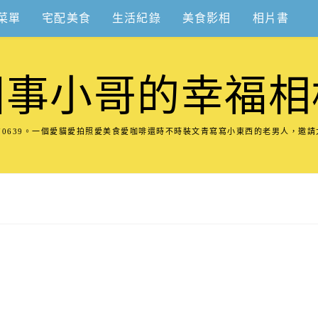
菜單
宅配美食
生活紀錄
美食影相
相片書
圍事小哥的幸福相
8570639。一個愛貓愛拍照愛美食愛咖啡還時不時裝文青寫寫小東西的老男人，邀