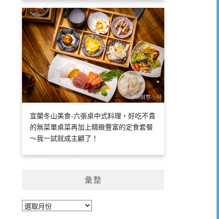
宜蘭冬山美食-六張桌中式料理，好吃不貴
的無菜單桌菜再加上精緻豐富的定食套餐
～我一試就成主顧了！
彙整
彙
整