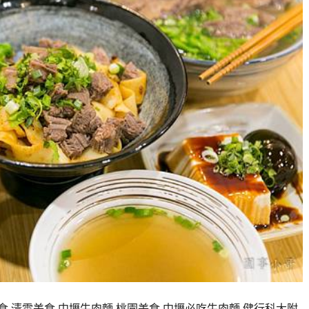
食,清雲美食,中壢牛肉麵,桃園美食,中壢必吃牛肉麵 健行科大附