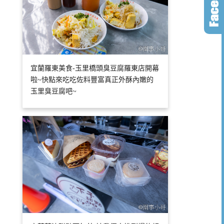
宜蘭羅東美食-玉里橋頭臭豆腐羅東店開幕
啦~快點來吃吃佐料豐富真正外酥內嫩的
玉里臭豆腐吧~