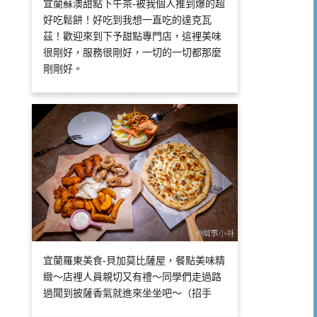
宜蘭蘇澳甜點下午茶-被我個人推到爆的超
好吃鬆餅！好吃到我想一直吃的達克瓦
茲！歡迎來到下予甜點專門店，這裡美味
很剛好，服務很剛好，一切的一切都那麼
剛剛好。
宜蘭羅東美食-貝加莫比薩屋，餐點美味精
緻～店裡人員親切又有禮～同學們走過路
過聞到披薩香氣就進來坐坐吧～（招手