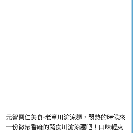
元智興仁美食-老章川渝涼麵，悶熱的時候來
一份微帶香麻的蔬食川渝涼麵吧！口味輕爽