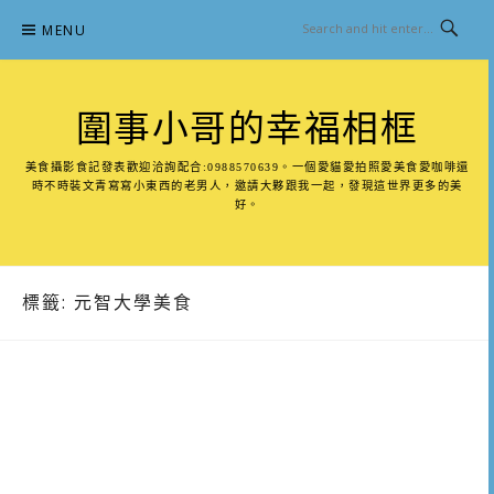
Skip
MENU
to
content
圍事小哥的幸福相框
美食攝影食記發表歡迎洽詢配合:0988570639。一個愛貓愛拍照愛美食愛咖啡還
時不時裝文青寫寫小東西的老男人，邀請大夥跟我一起，發現這世界更多的美
好。
標籤:
元智大學美食