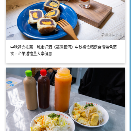
中秋禮盒推薦｜城市好酒《福滿銀河》中秋禮盒精選台灣特色酒
食，企業送禮量大享優惠