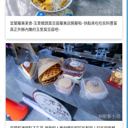
宜蘭羅東美食-玉里橋頭臭豆腐羅東店開幕啦~快點來吃吃佐料豐富
真正外酥內嫩的玉里臭豆腐吧~