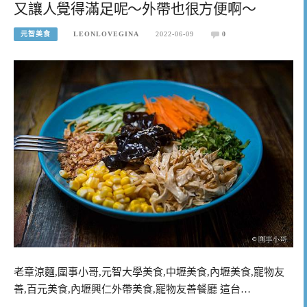
又讓人覺得滿足呢～外帶也很方便啊～
元智美食
LEONLOVEGINA
2022-06-09
0
老章涼麵,圍事小哥,元智大學美食,中壢美食,內壢美食,寵物友
善,百元美食,內壢興仁外帶美食,寵物友善餐廳 這台…