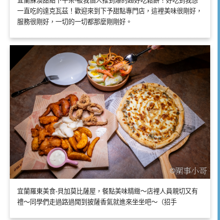
宜蘭蘇澳甜點下午茶-被我個人推到爆的超好吃鬆餅！好吃到我想
一直吃的達克瓦茲！歡迎來到下予甜點專門店，這裡美味很剛好，
服務很剛好，一切的一切都那麼剛剛好。
宜蘭羅東美食-貝加莫比薩屋，餐點美味精緻～店裡人員親切又有
禮～同學們走過路過聞到披薩香氣就進來坐坐吧～（招手