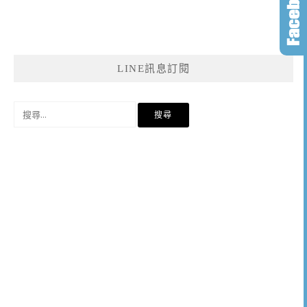
LINE訊息訂閱
搜
尋
關
鍵
字: