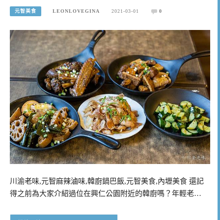
元智美食
LEONLOVEGINA
2021-03-01
0
川渝老味,元智麻辣滷味,韓廚鍋巴飯,元智美食,內壢美食 還記
得之前為大家介紹過位在興仁公園附近的韓廚嗎？年輕老…