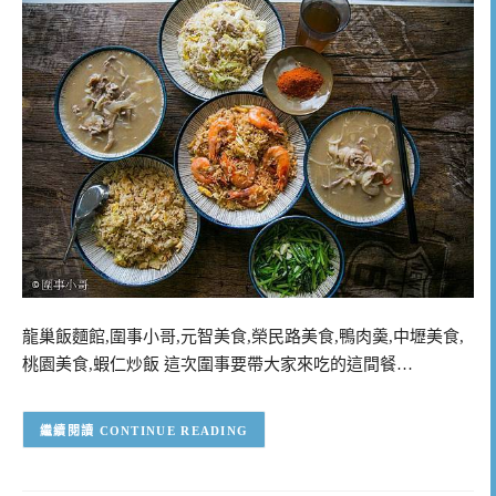
龍巢飯麵館,圍事小哥,元智美食,榮民路美食,鴨肉羮,中壢美食,
桃園美食,蝦仁炒飯 這次圍事要帶大家來吃的這間餐…
CONTINUE READING