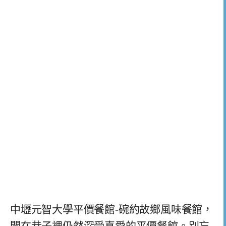
中壢元智大學平價餐館-碗約故鄉風味餐館，
開在巷子裡仍然深受喜愛的平價餐館。別忘