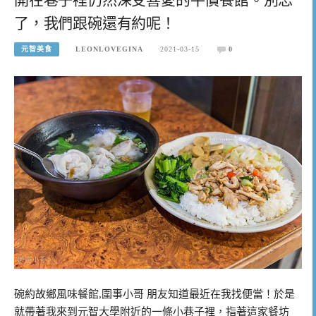
了，我們跟碗還有約呢！
元智美食
LEONLOVEGINA
2021-03-15
0
碗約故鄉風味餐館,圍事小哥 朋友知道最近在我找便當！於是
就帶著我來到元智大學附近的一條小巷子裡，指著這家餐坊