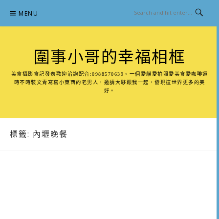
Skip
MENU
to
content
圍事小哥的幸福相框
美食攝影食記發表歡迎洽詢配合:0988570639。一個愛貓愛拍照愛美食愛咖啡還
時不時裝文青寫寫小東西的老男人，邀請大夥跟我一起，發現這世界更多的美
好。
標籤:
內壢晚餐