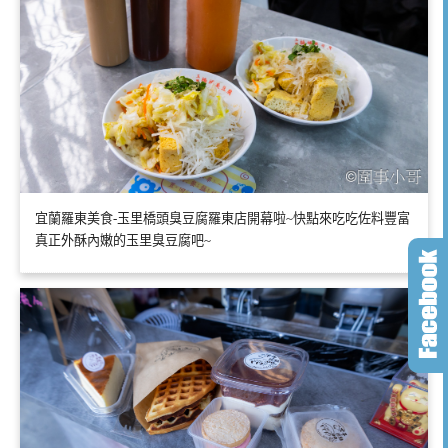
宜蘭羅東美食-玉里橋頭臭豆腐羅東店開幕啦~快點來吃吃佐料豐富
真正外酥內嫩的玉里臭豆腐吧~