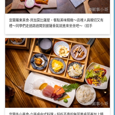
宜蘭羅東美食-貝加莫比薩屋，餐點美味精緻～店裡人員親切又有
禮～同學們走過路過聞到披薩香氣就進來坐坐吧～（招手
宜蘭冬山美食-六張桌中式料理，好吃不貴的無菜單桌菜再加上精