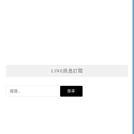
LINE訊息訂閱
搜
尋
關
鍵
字: