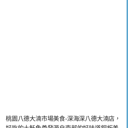
桃園八德大湳市場美食-深海深八德大湳店，
好吃的土魠魚羮發源自南部的好味道銅板美