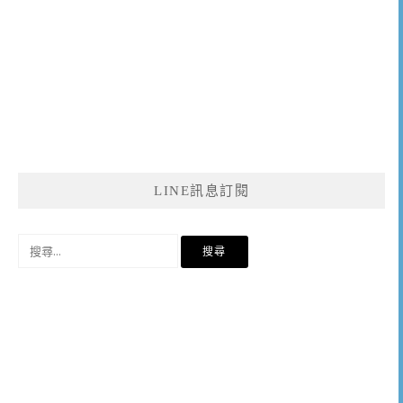
LINE訊息訂閱
搜
尋
關
鍵
字: