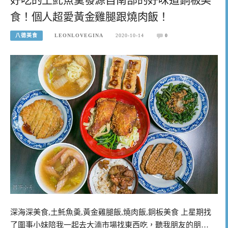
食！個人超愛黃金雞腿跟燒肉飯！
八德美食
LEONLOVEGINA
2020-10-14
0
深海深美食,土魠魚羮,黃金雞腿飯,燒肉飯,銅板美食 上星期找
了圍事小妹陪我一起去大湳市場找東西吃，聽我朋友的朋…