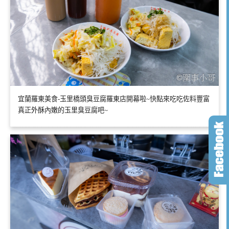
宜蘭羅東美食-玉里橋頭臭豆腐羅東店開幕啦~快點來吃吃佐料豐富
真正外酥內嫩的玉里臭豆腐吧~