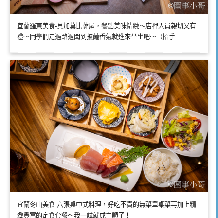
宜蘭羅東美食-貝加莫比薩屋，餐點美味精緻～店裡人員親切又有
禮～同學們走過路過聞到披薩香氣就進來坐坐吧～（招手
宜蘭冬山美食-六張桌中式料理，好吃不貴的無菜單桌菜再加上精
緻豐富的定食套餐～我一試就成主顧了！