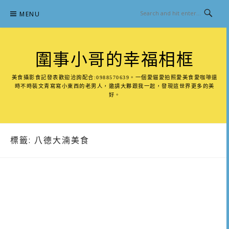
Skip
MENU
to
content
圍事小哥的幸福相框
美食攝影食記發表歡迎洽詢配合:0988570639。一個愛貓愛拍照愛美食愛咖啡還
時不時裝文青寫寫小東西的老男人，邀請大夥跟我一起，發現這世界更多的美
好。
標籤:
八德大湳美食