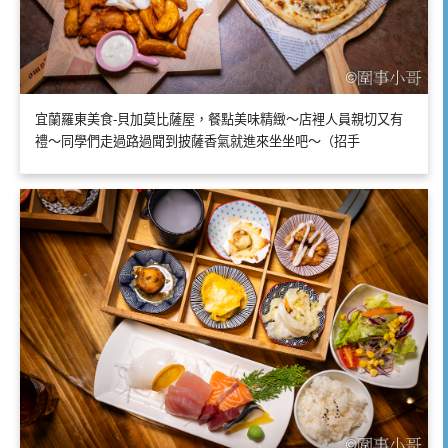
宜蘭羅東美食-貝加莫比薩屋，餐點美味精緻～店裡人員親切又有
禮～同學們走過路過聞到披薩香氣就進來坐坐吧～（招手