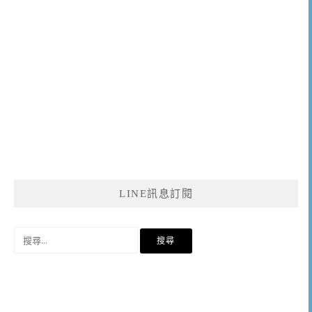
LINE訊息訂閱
搜
尋
關
鍵
字: