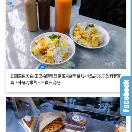
宜蘭羅東美食-玉里橋頭臭豆腐羅東店開幕啦~快點來吃吃佐料豐富
真正外酥內嫩的玉里臭豆腐吧~