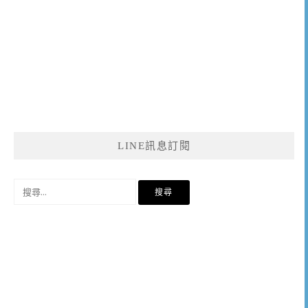
LINE訊息訂閱
搜
尋
關
鍵
字: