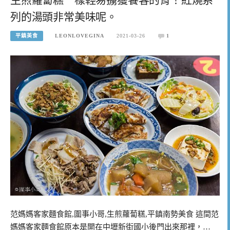
列的湯頭非常美味呢。
平鎮美食
LEONLOVEGINA
2021-03-26
1
范媽媽客家麵食館,圍事小哥,生煎蘿蔔糕,平鎮南勢美食 這間范
媽媽客家麵食館原本是開在中壢新街國小後門出來那裡，…