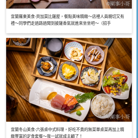
宜蘭羅東美食-貝加莫比薩屋，餐點美味精緻～店裡人員親切又有
禮～同學們走過路過聞到披薩香氣就進來坐坐吧～（招手
宜蘭冬山美食-六張桌中式料理，好吃不貴的無菜單桌菜再加上精
緻豐富的定食套餐～我一試就成主顧了！