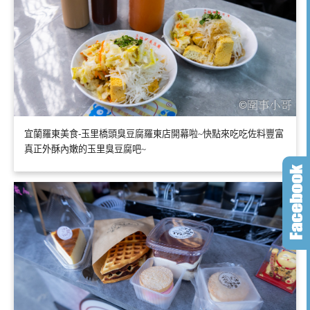
宜蘭羅東美食-玉里橋頭臭豆腐羅東店開幕啦~快點來吃吃佐料豐富
真正外酥內嫩的玉里臭豆腐吧~