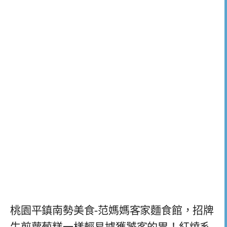
桃園平鎮南勢美食-范媽媽客家麵食館，招牌
生煎蘿蔔糕一樣輕易擄獲饕客的胃！紅燒系