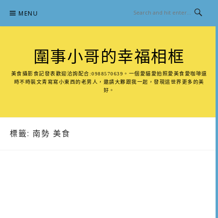
Skip
MENU
to
content
圍事小哥的幸福相框
美食攝影食記發表歡迎洽詢配合:0988570639。一個愛貓愛拍照愛美食愛咖啡還
時不時裝文青寫寫小東西的老男人，邀請大夥跟我一起，發現這世界更多的美
好。
標籤:
南勢 美食