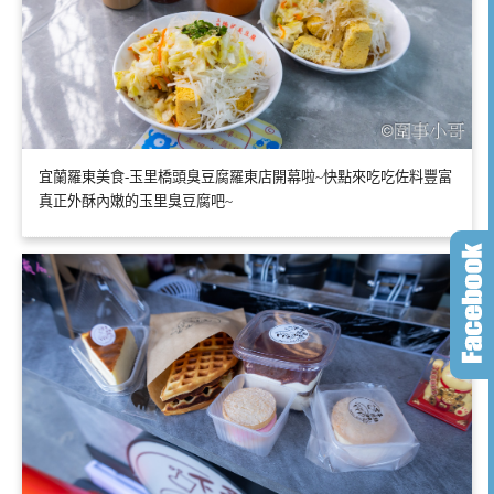
宜蘭羅東美食-玉里橋頭臭豆腐羅東店開幕啦~快點來吃吃佐料豐富
真正外酥內嫩的玉里臭豆腐吧~