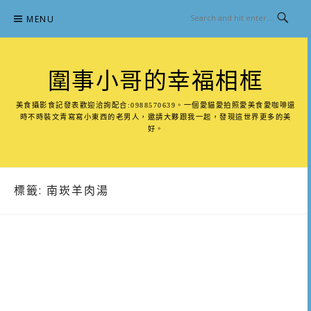
Skip
MENU
to
content
圍事小哥的幸福相框
美食攝影食記發表歡迎洽詢配合:0988570639。一個愛貓愛拍照愛美食愛咖啡還
時不時裝文青寫寫小東西的老男人，邀請大夥跟我一起，發現這世界更多的美
好。
標籤:
南崁羊肉湯