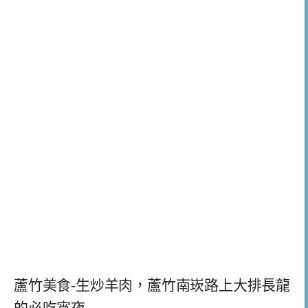
蘆竹美食-生炒羊肉，蘆竹南崁路上大排長龍
的必吃宵夜