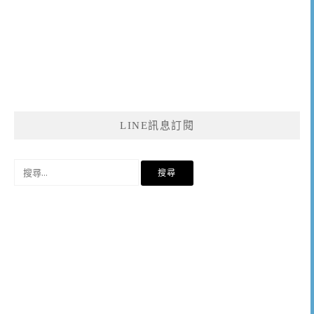
LINE訊息訂閱
搜
尋
關
鍵
字: