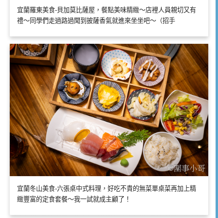
宜蘭羅東美食-貝加莫比薩屋，餐點美味精緻～店裡人員親切又有
禮～同學們走過路過聞到披薩香氣就進來坐坐吧～（招手
宜蘭冬山美食-六張桌中式料理，好吃不貴的無菜單桌菜再加上精
緻豐富的定食套餐～我一試就成主顧了！