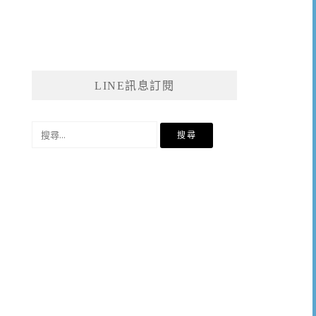
LINE訊息訂閱
搜
尋
關
鍵
字: