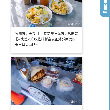
宜蘭羅東美食-玉里橋頭臭豆腐羅東店開幕
啦~快點來吃吃佐料豐富真正外酥內嫩的
玉里臭豆腐吧~