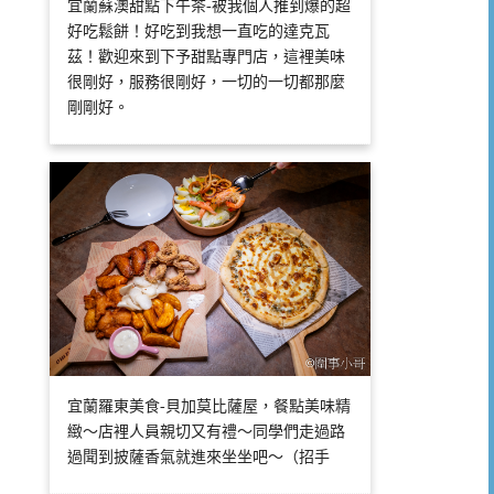
宜蘭蘇澳甜點下午茶-被我個人推到爆的超
好吃鬆餅！好吃到我想一直吃的達克瓦
茲！歡迎來到下予甜點專門店，這裡美味
很剛好，服務很剛好，一切的一切都那麼
剛剛好。
宜蘭羅東美食-貝加莫比薩屋，餐點美味精
緻～店裡人員親切又有禮～同學們走過路
過聞到披薩香氣就進來坐坐吧～（招手