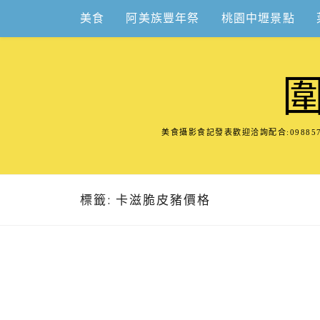
Skip
美食
阿美族豐年祭
桃園中壢景點
to
content
美食攝影食記發表歡迎洽詢配合:098
標籤:
卡滋脆皮豬價格