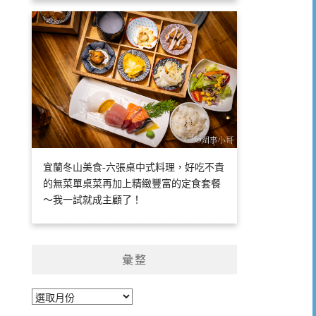
宜蘭冬山美食-六張桌中式料理，好吃不貴
的無菜單桌菜再加上精緻豐富的定食套餐
～我一試就成主顧了！
彙整
彙
整