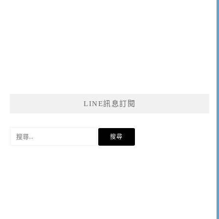
LINE訊息訂閱
搜
尋
關
鍵
字: