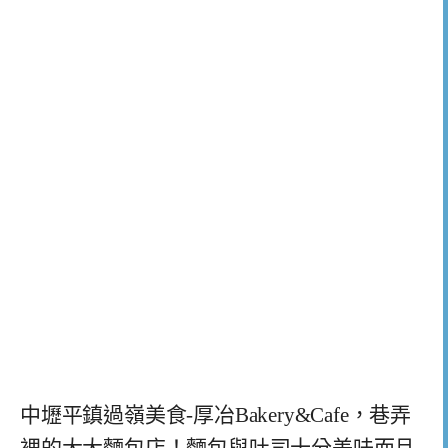
中壢平鎮過嶺美食-厚冶Bakery&Cafe，巷弄
裡的大大麵包店！麵包與吐司十分美味而且