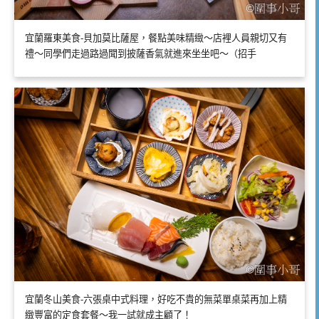
宜蘭羅東美食-貝加莫比薩屋，餐點美味精緻～店裡人員親切又有
禮～同學們走過路過聞到披薩香氣就進來坐坐吧～（招手
宜蘭冬山美食-六張桌中式料理，好吃不貴的無菜單桌菜再加上精
緻豐富的定食套餐～我一試就成主顧了！