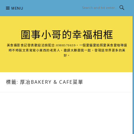
Skip
MENU
to
content
圍事小哥的幸福相框
美食攝影食記發表歡迎洽詢配合:0988570639。一個愛貓愛拍照愛美食愛咖啡還
時不時裝文青寫寫小東西的老男人，邀請大夥跟我一起，發現這世界更多的美
好。
標籤:
厚冶BAKERY & CAFE菜單