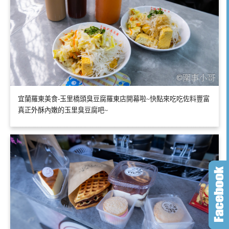
宜蘭羅東美食-玉里橋頭臭豆腐羅東店開幕啦~快點來吃吃佐料豐富
真正外酥內嫩的玉里臭豆腐吧~