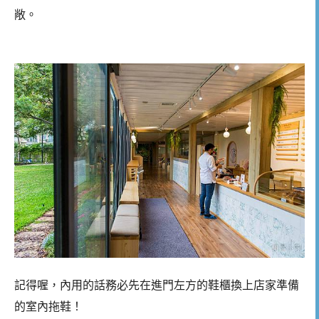
敞。
記得喔，內用的話務必先在進門左方的鞋櫃換上店家準備
的室內拖鞋！