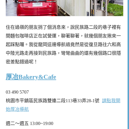
住在過嶺的朋友捎了個消息來，說民族路二段的巷子裡有
間麵包咖啡店正在試營運，聊著聊著，就幾個朋友揪來一
起踩點囉。我從龍岡這邊導航過竟然是從復旦路往六和高
中陸光路走再接到民族路，彎彎曲曲的還有幾個路口很隱
密差點錯過呢！
厚冶Bakery&Cafe
03 490 5707
桃園市平鎮區民族路雙連二段113巷33弄28-1號
請點我開
始厚冶導航
週二～週五 13:00~19:00