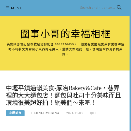
Skip
MENU
to
content
圍事小哥的幸福相框
美食攝影食記發表歡迎洽詢配合:0988570639。一個愛貓愛拍照愛美食愛咖啡還
時不時裝文青寫寫小東西的老男人，邀請大夥跟我一起，發現這世界更多的美
好。
中壢平鎮過嶺美食-厚冶Bakery&Cafe，巷弄
裡的大大麵包店！麵包與吐司十分美味而且
環境很美超好拍！網美們～來吧！
中壢美食
LEONLOVEGINA
2021-11-03
0