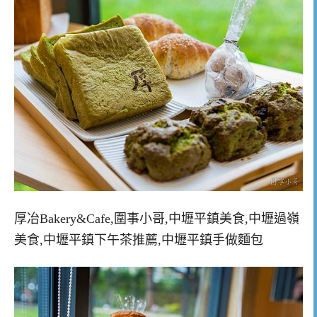
厚冶Bakery&Cafe,圍事小哥,中壢平鎮美食,中壢過嶺
美食,中壢平鎮下午茶推薦,中壢平鎮手做麵包