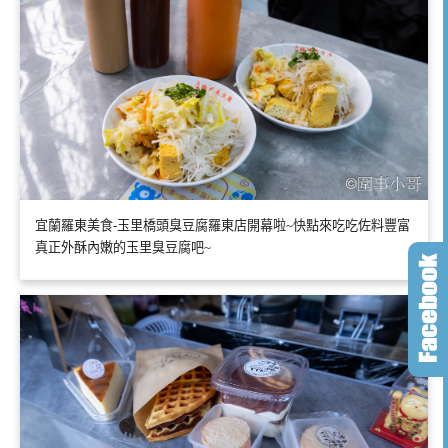
宜蘭羅東美食-玉里橋頭臭豆腐羅東店開幕啦~快點來吃吃佐料豐富
真正外酥內嫩的玉里臭豆腐吧~