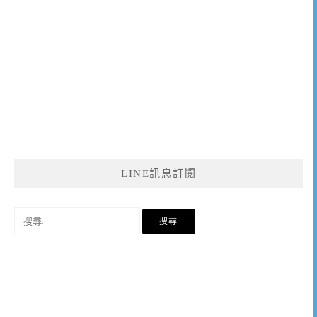
LINE訊息訂閱
搜
尋
關
鍵
字: