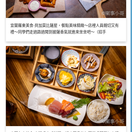
宜蘭羅東美食-貝加莫比薩屋，餐點美味精緻～店裡人員親切又有
禮～同學們走過路過聞到披薩香氣就進來坐坐吧～（招手