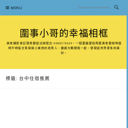
Skip
MENU
to
content
圍事小哥的幸福相框
美食攝影食記發表歡迎洽詢配合:0988570639。一個愛貓愛拍照愛美食愛咖啡還
時不時裝文青寫寫小東西的老男人，邀請大夥跟我一起，發現這世界更多的美
好。
標籤:
台中住宿推薦