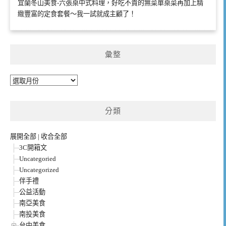
宜蘭冬山美食-六張桌中式料理，好吃不貴的無菜單桌菜再加上精
緻豐富的定食套餐～我一試就成主顧了！
彙整
彙
整
分類
展開全部
|
收合全部
3C開箱文
Uncategoried
Uncategorized
伴手禮
公益活動
南亞美食
南投美食
台中美食