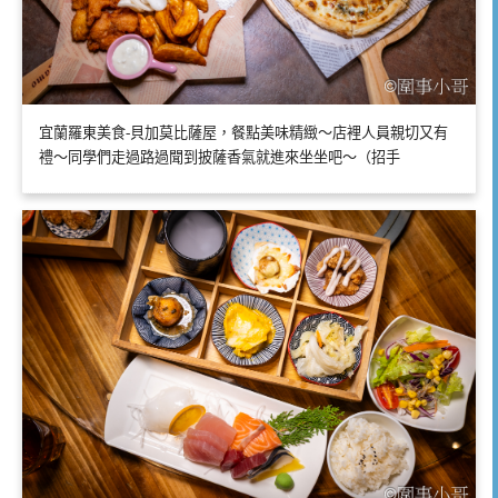
宜蘭羅東美食-貝加莫比薩屋，餐點美味精緻～店裡人員親切又有
禮～同學們走過路過聞到披薩香氣就進來坐坐吧～（招手