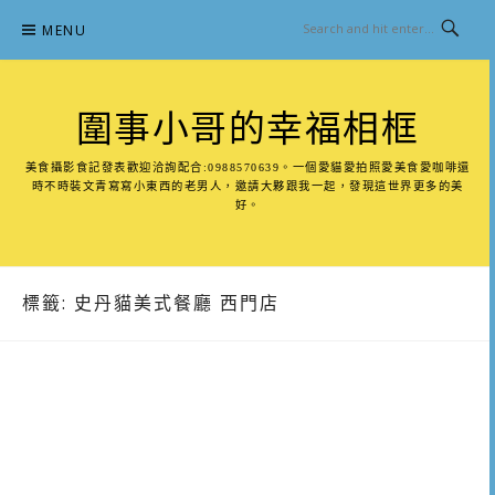
Skip
MENU
to
content
圍事小哥的幸福相框
美食攝影食記發表歡迎洽詢配合:0988570639。一個愛貓愛拍照愛美食愛咖啡還
時不時裝文青寫寫小東西的老男人，邀請大夥跟我一起，發現這世界更多的美
好。
標籤:
史丹貓美式餐廳 西門店