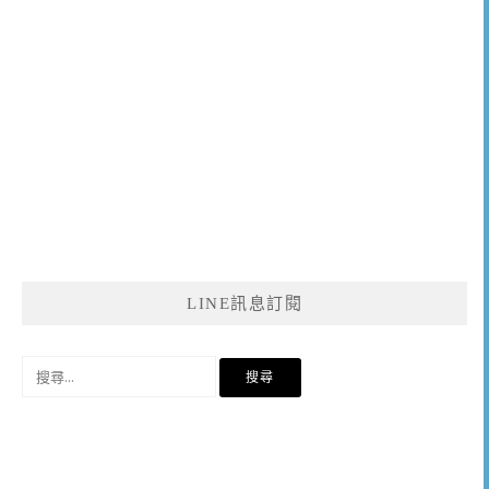
LINE訊息訂閱
搜
尋
關
鍵
字: