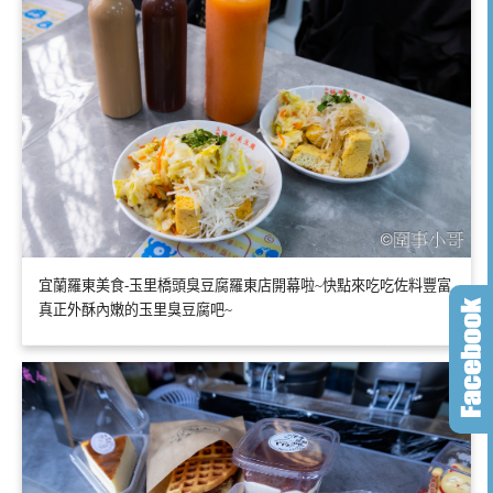
宜蘭羅東美食-玉里橋頭臭豆腐羅東店開幕啦~快點來吃吃佐料豐富
真正外酥內嫩的玉里臭豆腐吧~