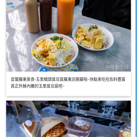
宜蘭羅東美食-玉里橋頭臭豆腐羅東店開幕啦~快點來吃吃佐料豐富
真正外酥內嫩的玉里臭豆腐吧~