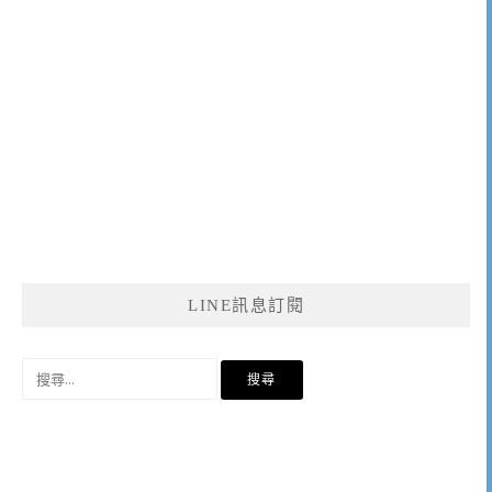
LINE訊息訂閱
搜
尋
關
鍵
字: