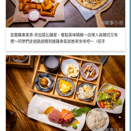
宜蘭羅東美食-貝加莫比薩屋，餐點美味精緻～店裡人員親切又有
禮～同學們走過路過聞到披薩香氣就進來坐坐吧～（招手