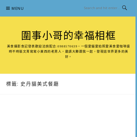
Skip
MENU
to
content
圍事小哥的幸福相框
美食攝影食記發表歡迎洽詢配合:0988570639。一個愛貓愛拍照愛美食愛咖啡還
時不時裝文青寫寫小東西的老男人，邀請大夥跟我一起，發現這世界更多的美
好。
標籤:
史丹貓美式餐廳