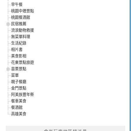
早午餐
桃園中壢景點
桃園餐酒館
民宿推薦
流浪動物救援
無菜單料理
生活紀錄
相片書
美食影相
花東景點旅遊
苗栗景點
菜單
親子餐廳
金門景點
阿美族豐年祭
餐車美食
餐酒館
高雄美食