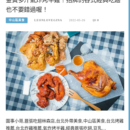
也不要錯過喔！
中山區美食
LEONLOVEGINA
2022-05-26
0
圍事小哥,囂張吃翅林森店,台北外帶美食,中山區美食,台北烤雞
推薦,台北炸雞推薦,氣炸烤半雞,經典囂張吃翅,豆乳…