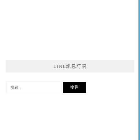
LINE訊息訂閱
搜
尋
關
鍵
字: