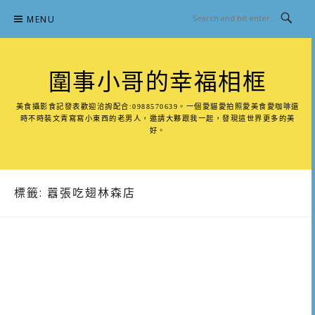
Skip
MENU
to
content
圍事小哥的幸福相框
美食攝影食記發表歡迎洽詢配合:0988570639。一個愛貓愛拍照愛美食愛咖啡還
時不時裝文青寫寫小東西的老男人，邀請大夥跟我一起，發現這世界更多的美
好。
標籤:
囂張吃翅林森店