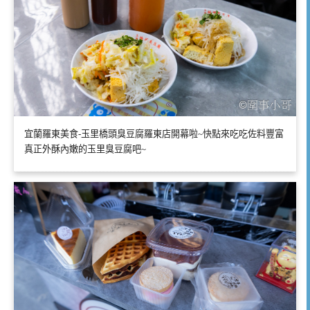
宜蘭羅東美食-玉里橋頭臭豆腐羅東店開幕啦~快點來吃吃佐料豐富
真正外酥內嫩的玉里臭豆腐吧~