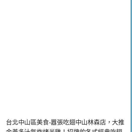
台北中山區美食-囂張吃翅中山林森店，大推
金黃多汁氣炸烤半雞！招牌的各式經典吃翅