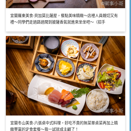
宜蘭羅東美食-貝加莫比薩屋，餐點美味精緻～店裡人員親切又有
禮～同學們走過路過聞到披薩香氣就進來坐坐吧～（招手
宜蘭冬山美食-六張桌中式料理，好吃不貴的無菜單桌菜再加上精
緻豐富的定食套餐～我一試就成主顧了！