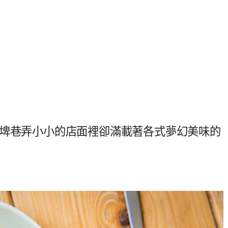
內埤巷弄小小的店面裡卻滿載著各式夢幻美味的