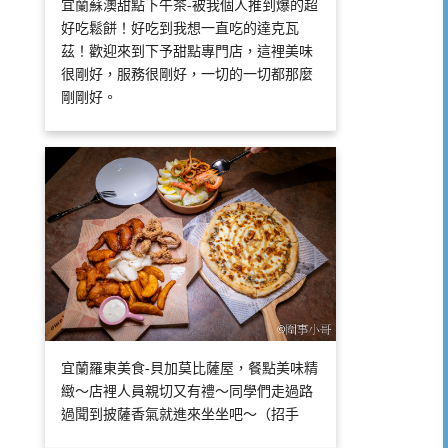
宜蘭蘇澳甜點下午茶-被我個人推到爆的超
好吃鬆餅！好吃到我想一直吃的達克瓦
茲！歡迎來到下予甜點專門店，這裡美味
很剛好，服務很剛好，一切的一切都那麼
剛剛好。
宜蘭羅東美食-貝加莫比薩屋，餐點美味精
緻～店裡人員親切又有禮～同學們走過路
過聞到披薩香氣就進來坐坐吧～（招手