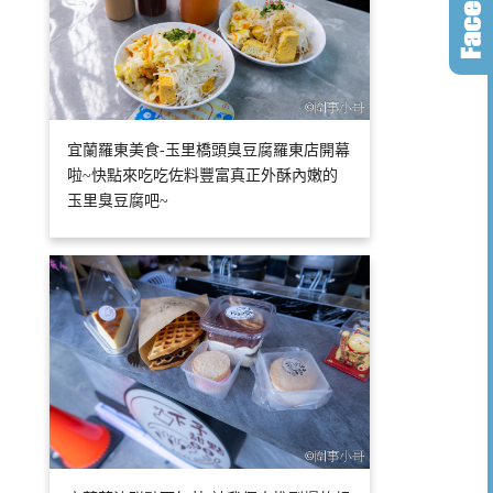
宜蘭羅東美食-玉里橋頭臭豆腐羅東店開幕
啦~快點來吃吃佐料豐富真正外酥內嫩的
玉里臭豆腐吧~