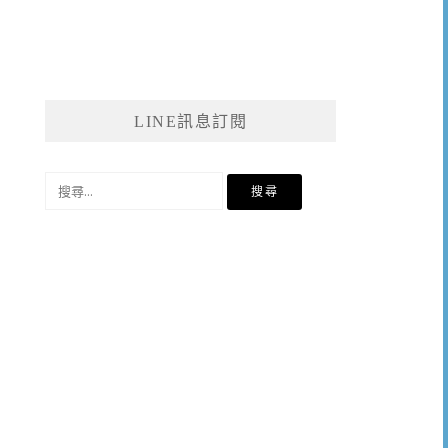
LINE訊息訂閱
搜
尋
關
鍵
字: