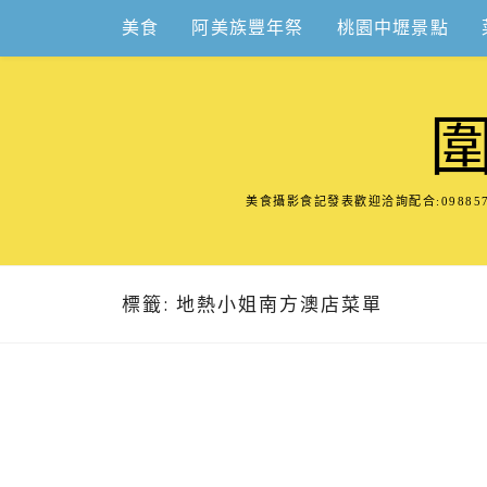
Skip
美食
阿美族豐年祭
桃園中壢景點
to
content
美食攝影食記發表歡迎洽詢配合:098
標籤:
地熱小姐南方澳店菜單