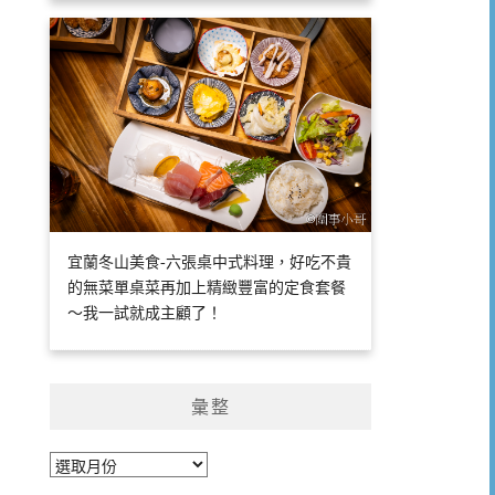
宜蘭冬山美食-六張桌中式料理，好吃不貴
的無菜單桌菜再加上精緻豐富的定食套餐
～我一試就成主顧了！
彙整
彙
整