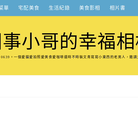
菜單
宅配美食
生活紀錄
美食影相
相片書
圍事小哥的幸福相
8570639。一個愛貓愛拍照愛美食愛咖啡還時不時裝文青寫寫小東西的老男人，邀