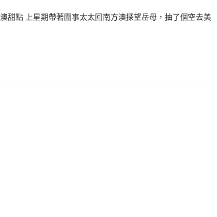
,蘇澳甜點 上星期帶著圍事太太回南方澳探望岳母，抽了個空去美