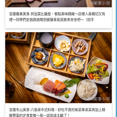
宜蘭羅東美食-貝加莫比薩屋，餐點美味精緻～店裡人員親切又有
禮～同學們走過路過聞到披薩香氣就進來坐坐吧～（招手
宜蘭冬山美食-六張桌中式料理，好吃不貴的無菜單桌菜再加上精
緻豐富的定食套餐～我一試就成主顧了！