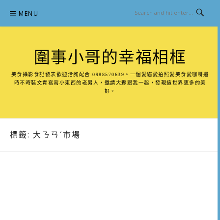
Skip
MENU
to
content
圍事小哥的幸福相框
美食攝影食記發表歡迎洽詢配合:0988570639。一個愛貓愛拍照愛美食愛咖啡還
時不時裝文青寫寫小東西的老男人，邀請大夥跟我一起，發現這世界更多的美
好。
標籤:
大ㄋㄢˊ市場