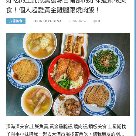
食！個人超愛黃金雞腿跟燒肉飯！
八德美食
LEONLOVEGINA
2020-10-14
0
深海深美食,土魠魚羮,黃金雞腿飯,燒肉飯,銅板美食 上星期找
了圍事小妹陪我一起去大湳市場找東西吃，聽我朋友的朋…