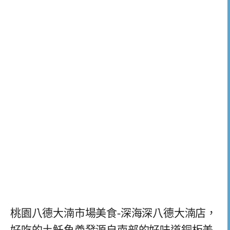
桃園八德大湳市場美食-深海深八德大湳店，
好吃的土魠魚羮發源自南部的好味道銅板美