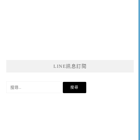
LINE訊息訂閱
搜
尋
關
鍵
字: