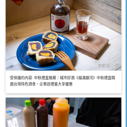
受保護的內容: 中秋禮盒推薦｜城市好酒《福滿銀河》中秋禮盒精
選台灣特色酒食，企業送禮量大享優惠