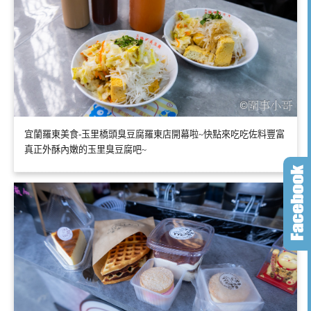
宜蘭羅東美食-玉里橋頭臭豆腐羅東店開幕啦~快點來吃吃佐料豐富
真正外酥內嫩的玉里臭豆腐吧~