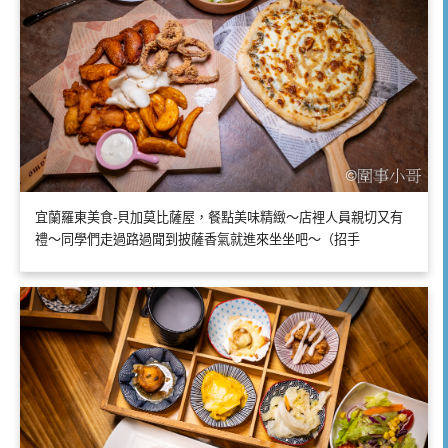
宜蘭羅東美食-貝加莫比薩屋，餐點美味精緻～店裡人員親切又有
禮～同學們走過路過聞到披薩香氣就進來坐坐吧～（招手