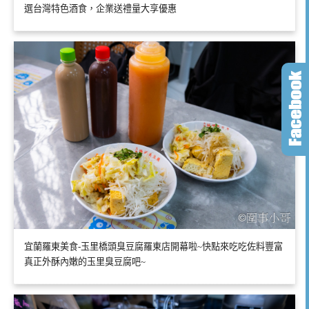
選台灣特色酒食，企業送禮量大享優惠
宜蘭羅東美食-玉里橋頭臭豆腐羅東店開幕啦~快點來吃吃佐料豐富
真正外酥內嫩的玉里臭豆腐吧~