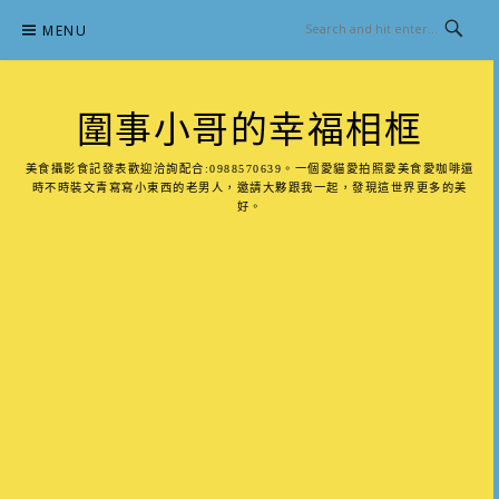
Skip
MENU
to
content
圍事小哥的幸福相框
美食攝影食記發表歡迎洽詢配合:0988570639。一個愛貓愛拍照愛美食愛咖啡還
時不時裝文青寫寫小東西的老男人，邀請大夥跟我一起，發現這世界更多的美
好。