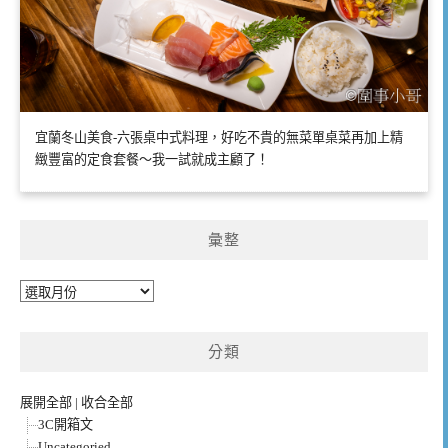
宜蘭冬山美食-六張桌中式料理，好吃不貴的無菜單桌菜再加上精
緻豐富的定食套餐～我一試就成主顧了！
彙整
彙
整
分類
展開全部
|
收合全部
3C開箱文
Uncategoried