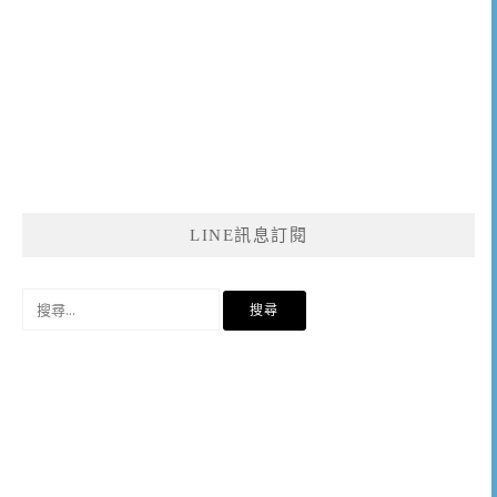
LINE訊息訂閱
搜
尋
關
鍵
字: