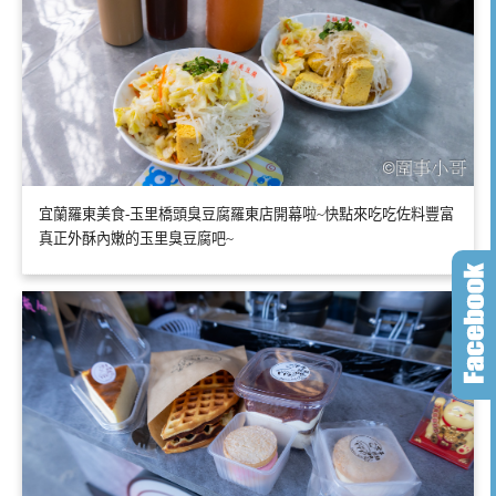
宜蘭羅東美食-玉里橋頭臭豆腐羅東店開幕啦~快點來吃吃佐料豐富
真正外酥內嫩的玉里臭豆腐吧~