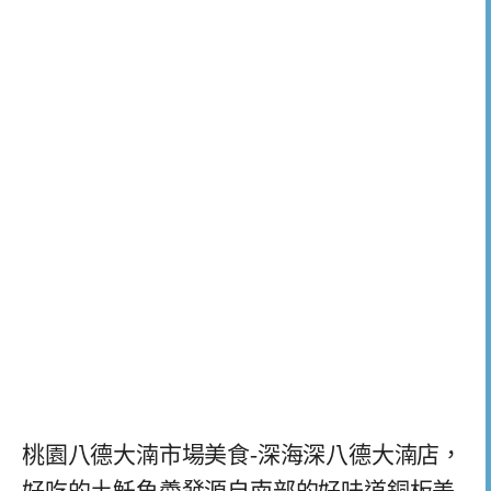
桃園八德大湳市場美食-深海深八德大湳店，
好吃的土魠魚羮發源自南部的好味道銅板美