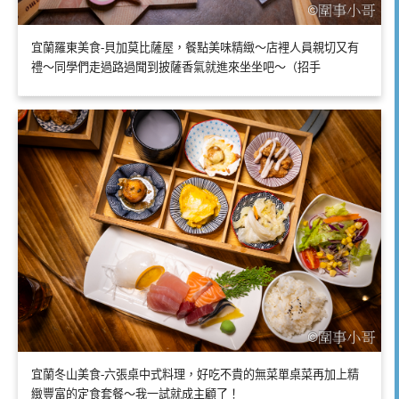
宜蘭羅東美食-貝加莫比薩屋，餐點美味精緻～店裡人員親切又有
禮～同學們走過路過聞到披薩香氣就進來坐坐吧～（招手
宜蘭冬山美食-六張桌中式料理，好吃不貴的無菜單桌菜再加上精
緻豐富的定食套餐～我一試就成主顧了！