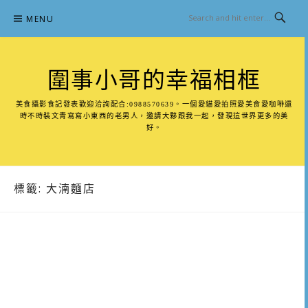
Skip
MENU
to
content
圍事小哥的幸福相框
美食攝影食記發表歡迎洽詢配合:0988570639。一個愛貓愛拍照愛美食愛咖啡還
時不時裝文青寫寫小東西的老男人，邀請大夥跟我一起，發現這世界更多的美
好。
標籤:
大湳麵店