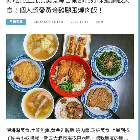
食！個人超愛黃金雞腿跟燒肉飯！
八德美食
LEONLOVEGINA
2020-10-14
0
深海深美食,土魠魚羮,黃金雞腿飯,燒肉飯,銅板美食 上星期找
了圍事小妹陪我一起去大湳市場找東西吃，聽我朋友的朋…