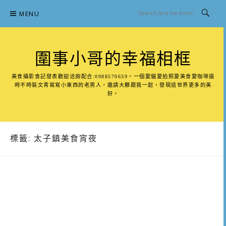
Skip
MENU
to
content
圍事小哥的幸福相框
美食攝影食記發表歡迎洽詢配合:0988570639。一個愛貓愛拍照愛美食愛咖啡還
時不時裝文青寫寫小東西的老男人，邀請大夥跟我一起，發現這世界更多的美
好。
標籤:
太子鎮美食宵夜