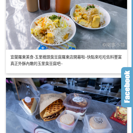
宜蘭羅東美食-玉里橋頭臭豆腐羅東店開幕啦~快點來吃吃佐料豐富
真正外酥內嫩的玉里臭豆腐吧~