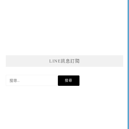
LINE訊息訂閱
搜
尋
關
鍵
字: