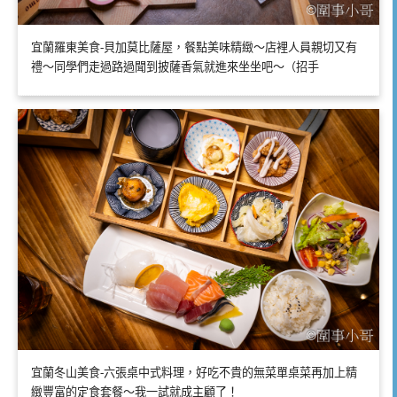
宜蘭羅東美食-貝加莫比薩屋，餐點美味精緻～店裡人員親切又有
禮～同學們走過路過聞到披薩香氣就進來坐坐吧～（招手
宜蘭冬山美食-六張桌中式料理，好吃不貴的無菜單桌菜再加上精
緻豐富的定食套餐～我一試就成主顧了！