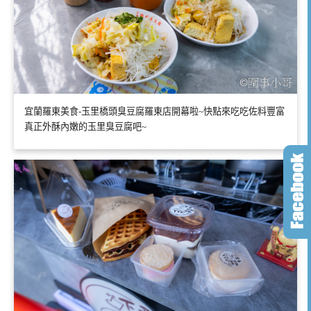
宜蘭羅東美食-玉里橋頭臭豆腐羅東店開幕啦~快點來吃吃佐料豐富
真正外酥內嫩的玉里臭豆腐吧~