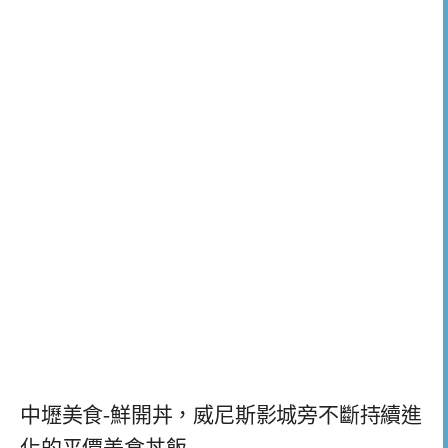
中壢美食-鮮開丼，威尼斯影城旁不斷持續進
化的平價美食丼飯