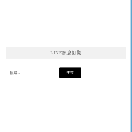
LINE訊息訂閱
搜
尋
關
鍵
字: