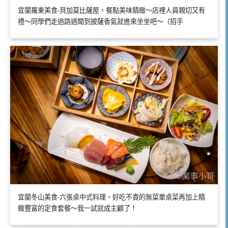
宜蘭羅東美食-貝加莫比薩屋，餐點美味精緻～店裡人員親切又有
禮～同學們走過路過聞到披薩香氣就進來坐坐吧～（招手
宜蘭冬山美食-六張桌中式料理，好吃不貴的無菜單桌菜再加上精
緻豐富的定食套餐～我一試就成主顧了！