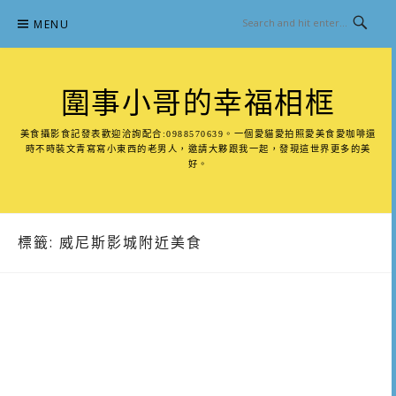
Skip
MENU
to
content
圍事小哥的幸福相框
美食攝影食記發表歡迎洽詢配合:0988570639。一個愛貓愛拍照愛美食愛咖啡還
時不時裝文青寫寫小東西的老男人，邀請大夥跟我一起，發現這世界更多的美
好。
標籤:
威尼斯影城附近美食