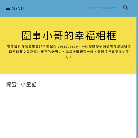
Skip
MENU
to
content
圍事小哥的幸福相框
美食攝影食記發表歡迎洽詢配合:0988570639。一個愛貓愛拍照愛美食愛咖啡還
時不時裝文青寫寫小東西的老男人，邀請大夥跟我一起，發現這世界更多的美
好。
標籤:
小童話