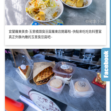
宜蘭羅東美食-玉里橋頭臭豆腐羅東店開幕啦~快點來吃吃佐料豐富
真正外酥內嫩的玉里臭豆腐吧~