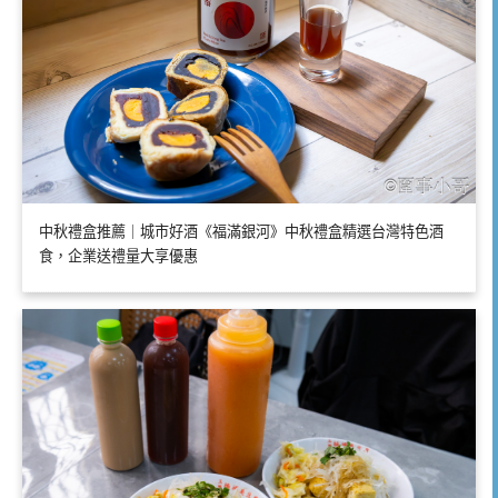
中秋禮盒推薦｜城市好酒《福滿銀河》中秋禮盒精選台灣特色酒
食，企業送禮量大享優惠