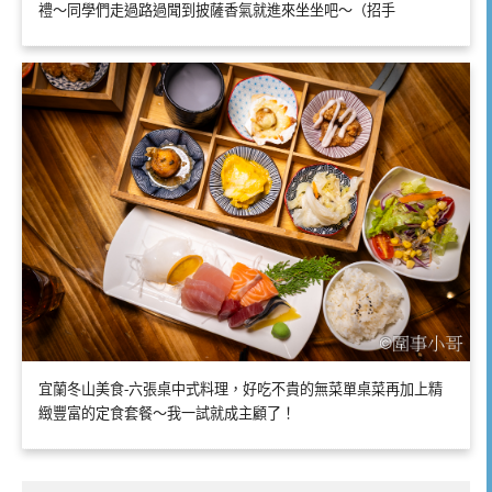
禮～同學們走過路過聞到披薩香氣就進來坐坐吧～（招手
宜蘭冬山美食-六張桌中式料理，好吃不貴的無菜單桌菜再加上精
緻豐富的定食套餐～我一試就成主顧了！