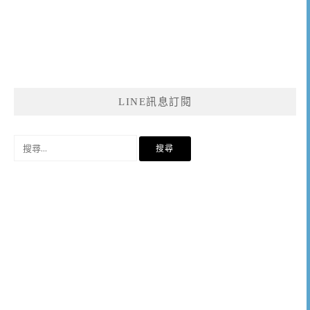
LINE訊息訂閱
搜
尋
關
鍵
字: