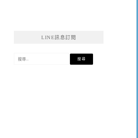
LINE訊息訂閱
搜
尋
關
鍵
字: