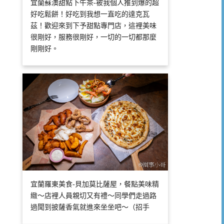
宜蘭蘇澳甜點下午茶-被我個人推到爆的超
好吃鬆餅！好吃到我想一直吃的達克瓦
茲！歡迎來到下予甜點專門店，這裡美味
很剛好，服務很剛好，一切的一切都那麼
剛剛好。
宜蘭羅東美食-貝加莫比薩屋，餐點美味精
緻～店裡人員親切又有禮～同學們走過路
過聞到披薩香氣就進來坐坐吧～（招手