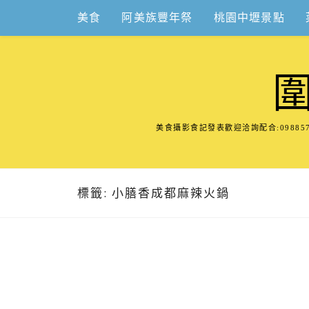
Skip
美食
阿美族豐年祭
桃園中壢景點
to
content
美食攝影食記發表歡迎洽詢配合:098
標籤:
小膳香成都麻辣火鍋