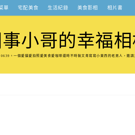
菜單
宅配美食
生活紀錄
美食影相
相片書
圍事小哥的幸福相
8570639。一個愛貓愛拍照愛美食愛咖啡還時不時裝文青寫寫小東西的老男人，邀