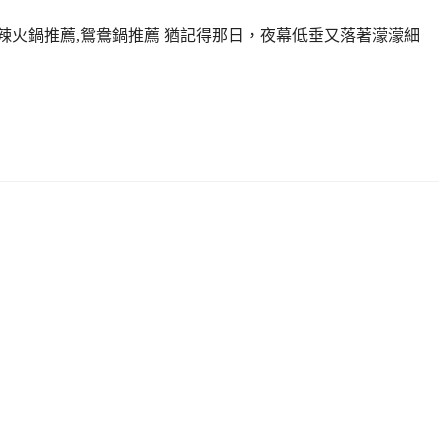
麻辣火鍋推薦,鴛鴦鍋推薦 猶記得那日，夜幕低垂又落著濛濛細