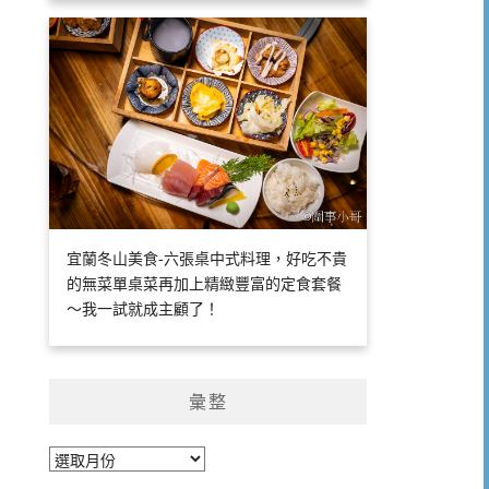
宜蘭冬山美食-六張桌中式料理，好吃不貴
的無菜單桌菜再加上精緻豐富的定食套餐
～我一試就成主顧了！
彙整
彙
整