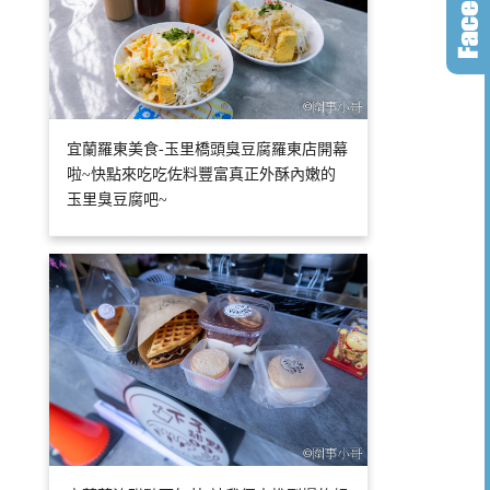
宜蘭羅東美食-玉里橋頭臭豆腐羅東店開幕
啦~快點來吃吃佐料豐富真正外酥內嫩的
玉里臭豆腐吧~