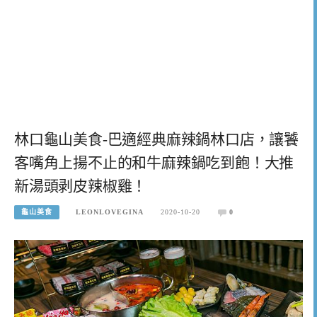
林口龜山美食-巴適經典麻辣鍋林口店，讓饕
客嘴角上揚不止的和牛麻辣鍋吃到飽！大推
新湯頭剥皮辣椒雞！
龜山美食
LEONLOVEGINA
2020-10-20
0