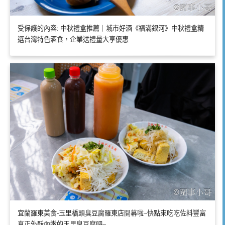
受保護的內容: 中秋禮盒推薦｜城市好酒《福滿銀河》中秋禮盒精
選台灣特色酒食，企業送禮量大享優惠
宜蘭羅東美食-玉里橋頭臭豆腐羅東店開幕啦~快點來吃吃佐料豐富
真正外酥內嫩的玉里臭豆腐吧~