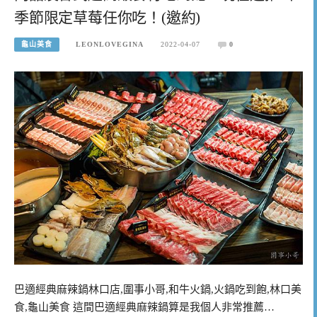
季節限定草莓任你吃！(邀約)
龜山美食
LEONLOVEGINA
2022-04-07
0
巴適經典麻辣鍋林口店,圍事小哥,和牛火鍋,火鍋吃到飽,林口美
食,龜山美食 這間巴適經典麻辣鍋算是我個人非常推薦…