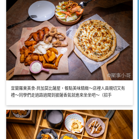
宜蘭羅東美食-貝加莫比薩屋，餐點美味精緻～店裡人員親切又有
禮～同學們走過路過聞到披薩香氣就進來坐坐吧～（招手