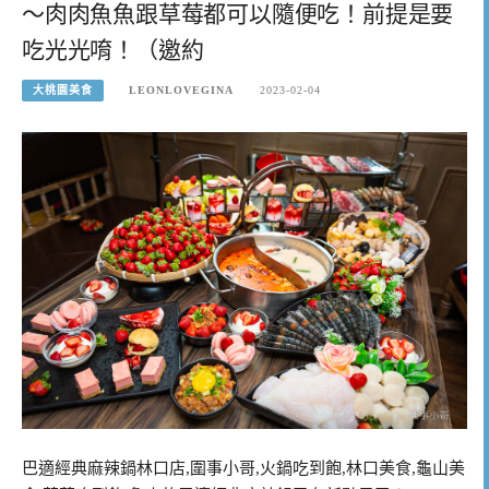
～肉肉魚魚跟草莓都可以隨便吃！前提是要
吃光光唷！（邀約
大桃園美食
LEONLOVEGINA
2023-02-04
巴適經典麻辣鍋林口店,圍事小哥,火鍋吃到飽,林口美食,龜山美