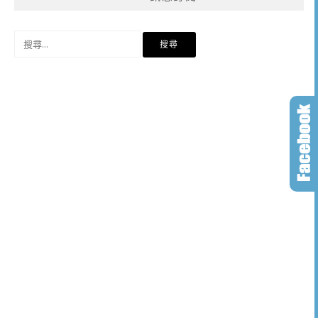
搜
尋
關
鍵
字: