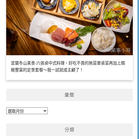
宜蘭冬山美食-六張桌中式料理，好吃不貴的無菜單桌菜再加上精
緻豐富的定食套餐～我一試就成主顧了！
彙整
彙
整
分類