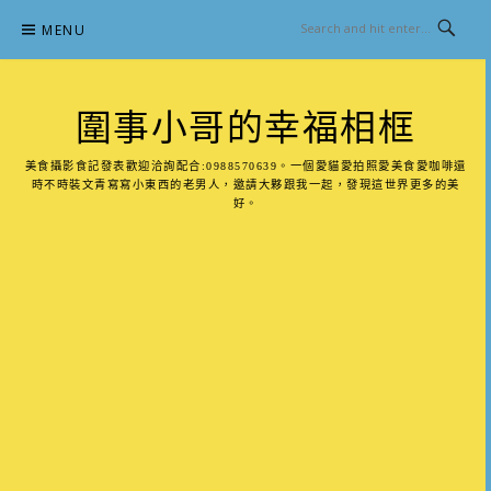
Skip
MENU
to
content
圍事小哥的幸福相框
美食攝影食記發表歡迎洽詢配合:0988570639。一個愛貓愛拍照愛美食愛咖啡還
時不時裝文青寫寫小東西的老男人，邀請大夥跟我一起，發現這世界更多的美
好。