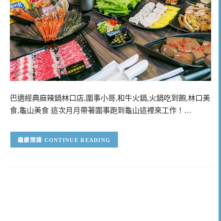
巴適經典麻辣鍋林口店,圍事小哥,和牛火鍋,火鍋吃到飽,林口美
食,龜山美食 這次月月帶著圍事跑到龜山這裡來工作！…
CONTINUE READING