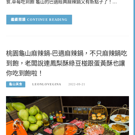
食,草莓吃到飽 龜山的巴適經典麻辣鍋又有新點子了！…
CONTINUE READING
桃園龜山麻辣鍋-巴適麻辣鍋，不只麻辣鍋吃
到飽，老闆說連鳳梨酥綠豆椪跟蛋黃酥也讓
你吃到飽啦！
龜山美食
LEONLOVEGINA
2022-09-21