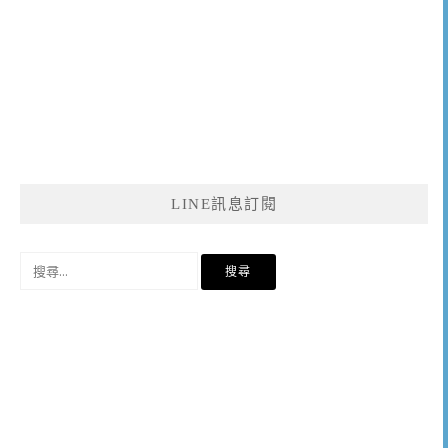
LINE訊息訂閱
搜
尋
關
鍵
字: