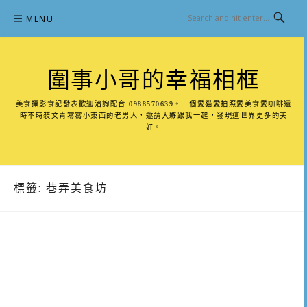
Skip
MENU
to
content
圍事小哥的幸福相框
美食攝影食記發表歡迎洽詢配合:0988570639。一個愛貓愛拍照愛美食愛咖啡還
時不時裝文青寫寫小東西的老男人，邀請大夥跟我一起，發現這世界更多的美
好。
標籤:
巷弄美食坊