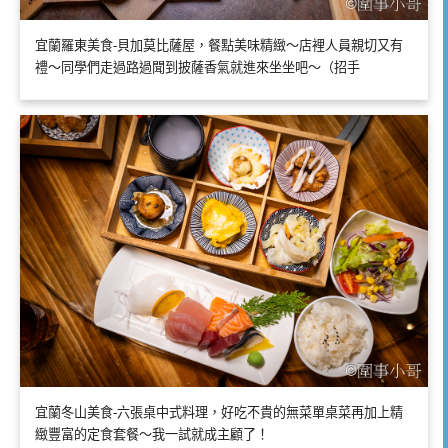
宜蘭羅東美食-貝加莫比薩屋，餐點美味精緻～店裡人員親切又有
禮～同學們走過路過聞到披薩香氣就進來坐坐吧～（招手
宜蘭冬山美食-六張桌中式料理，好吃不貴的無菜單桌菜再加上精
緻豐富的定食套餐～我一試就成主顧了！