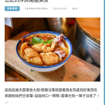
美食影相
LEONLOVEGINA
2020-04-29
0
話說這幾天圍事放大假!閒著沒事就跟著朋友到處找好東西吃
來跟粉絲們分享囉~話說林口一帶啊~圍事也有一陣子沒來了。
…