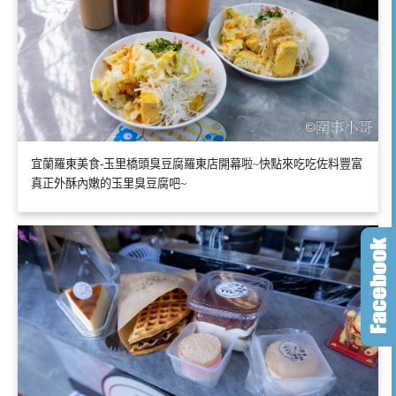
宜蘭羅東美食-玉里橋頭臭豆腐羅東店開幕啦~快點來吃吃佐料豐富
真正外酥內嫩的玉里臭豆腐吧~