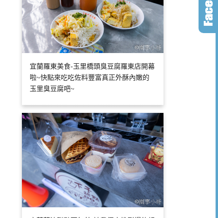
宜蘭羅東美食-玉里橋頭臭豆腐羅東店開幕
啦~快點來吃吃佐料豐富真正外酥內嫩的
玉里臭豆腐吧~