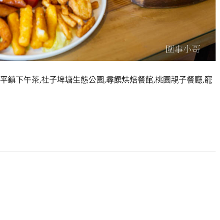
,平鎮下午茶,社子埤塘生態公園,尋饌烘焙餐館,桃園親子餐廳,寵