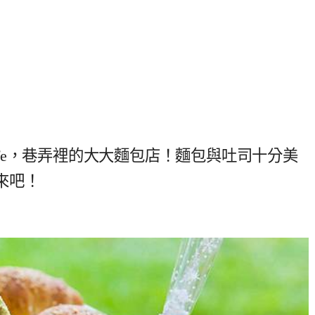
Cafe，巷弄裡的大大麵包店！麵包與吐司十分美
來吧！