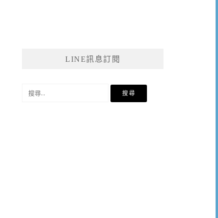
LINE訊息訂閱
搜
尋
關
鍵
字: