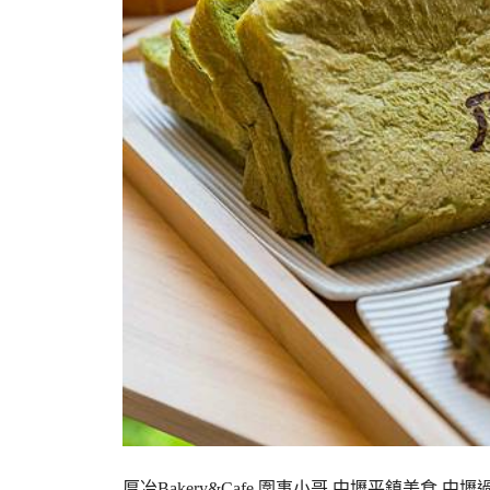
厚冶Bakery&Cafe,圍事小哥,中壢平鎮美食