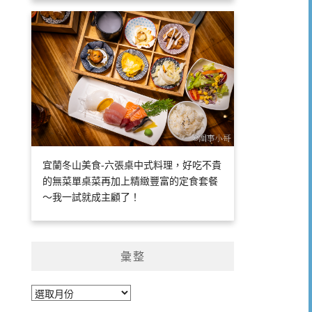
宜蘭冬山美食-六張桌中式料理，好吃不貴
的無菜單桌菜再加上精緻豐富的定食套餐
～我一試就成主顧了！
彙整
彙
整