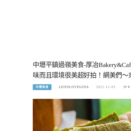
中壢平鎮過嶺美食-厚冶Bakery&
味而且環境很美超好拍！網美們～
LEONLOVEGINA
2021-11-03
0
中壢美食