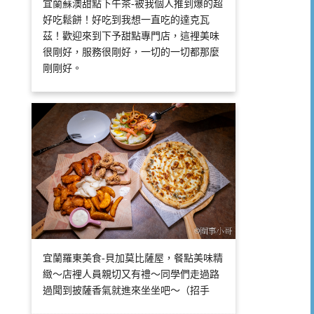
宜蘭蘇澳甜點下午茶-被我個人推到爆的超
好吃鬆餅！好吃到我想一直吃的達克瓦
茲！歡迎來到下予甜點專門店，這裡美味
很剛好，服務很剛好，一切的一切都那麼
剛剛好。
宜蘭羅東美食-貝加莫比薩屋，餐點美味精
緻～店裡人員親切又有禮～同學們走過路
過聞到披薩香氣就進來坐坐吧～（招手