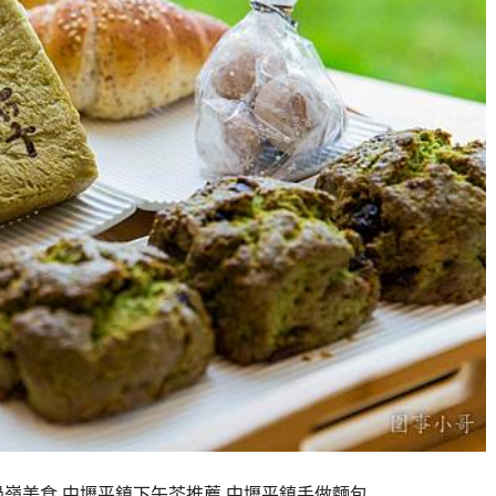
,中壢過嶺美食,中壢平鎮下午茶推薦,中壢平鎮手做麵包…