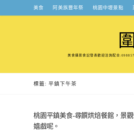
Skip
美食
阿美族豐年祭
桃園中壢景點
to
content
美食攝影食記發表歡迎洽詢配合:098
標籤:
平鎮下午茶
桃園平鎮美食-尋饌烘焙餐館，景
嬉戲呢。