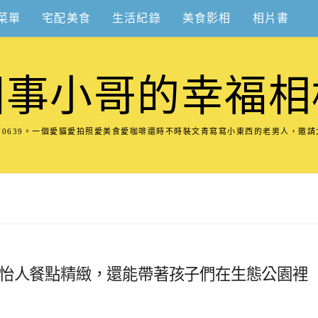
菜單
宅配美食
生活紀錄
美食影相
相片書
圍事小哥的幸福相
8570639。一個愛貓愛拍照愛美食愛咖啡還時不時裝文青寫寫小東西的老男人，邀
觀怡人餐點精緻，還能帶著孩子們在生態公園裡