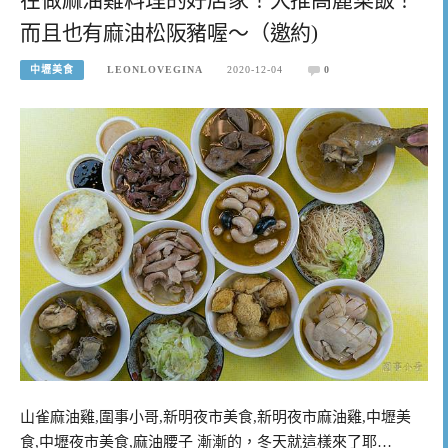
而且也有麻油松阪豬喔～（邀約)
中壢美食
LEONLOVEGINA
2020-12-04
0
山雀麻油雞,圍事小哥,新明夜市美食,新明夜市麻油雞,中壢美
食,中壢夜市美食,麻油腰子 漸漸的，冬天就這樣來了耶…