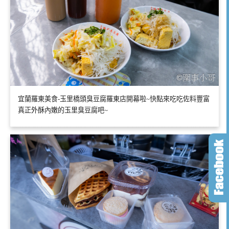
宜蘭羅東美食-玉里橋頭臭豆腐羅東店開幕啦~快點來吃吃佐料豐富
真正外酥內嫩的玉里臭豆腐吧~