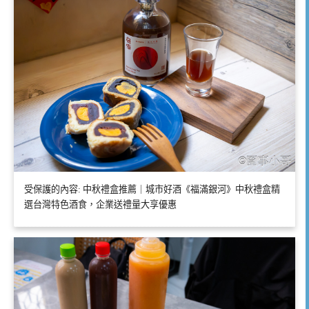
受保護的內容: 中秋禮盒推薦｜城市好酒《福滿銀河》中秋禮盒精
選台灣特色酒食，企業送禮量大享優惠