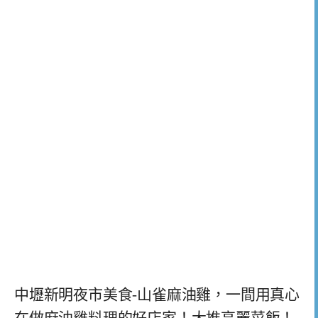
中壢新明夜市美食-山雀麻油雞，一間用真心
在做麻油雞料理的好店家！大推高麗菜飯！