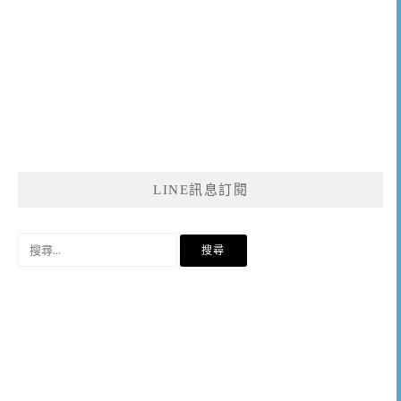
LINE訊息訂閱
搜
尋
關
鍵
字: