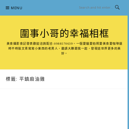
Skip
MENU
to
content
圍事小哥的幸福相框
美食攝影食記發表歡迎洽詢配合:0988570639。一個愛貓愛拍照愛美食愛咖啡還
時不時裝文青寫寫小東西的老男人，邀請大夥跟我一起，發現這世界更多的美
好。
標籤:
平鎮麻油雞