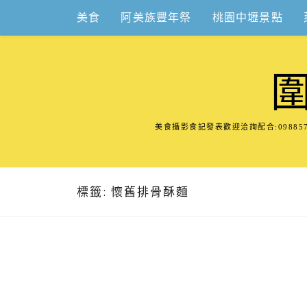
Skip
美食
阿美族豐年祭
桃園中壢景點
to
content
美食攝影食記發表歡迎洽詢配合:098
標籤:
懷舊排骨酥麵