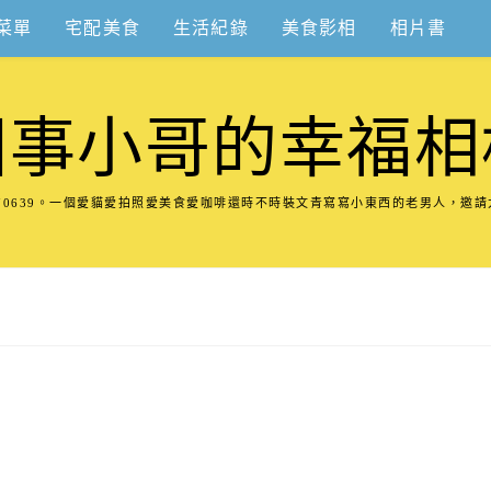
菜單
宅配美食
生活紀錄
美食影相
相片書
圍事小哥的幸福相
8570639。一個愛貓愛拍照愛美食愛咖啡還時不時裝文青寫寫小東西的老男人，邀