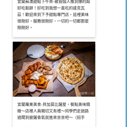
宜蘭蘇澳甜點下午茶-被我個人推到爆的超
好吃鬆餅！好吃到我想一直吃的達克瓦
茲！歡迎來到下予甜點專門店，這裡美味
很剛好，服務很剛好，一切的一切都那麼
剛剛好。
宜蘭羅東美食-貝加莫比薩屋，餐點美味精
緻～店裡人員親切又有禮～同學們走過路
過聞到披薩香氣就進來坐坐吧～（招手