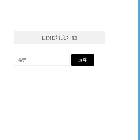
LINE訊息訂閱
搜
尋
關
鍵
字: