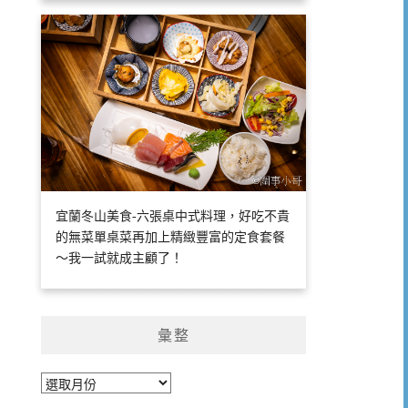
宜蘭冬山美食-六張桌中式料理，好吃不貴
的無菜單桌菜再加上精緻豐富的定食套餐
～我一試就成主顧了！
彙整
彙
整