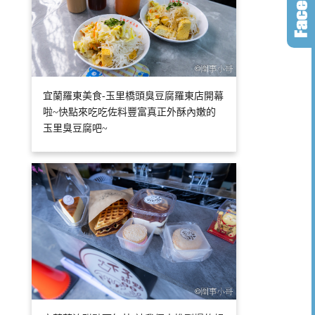
宜蘭羅東美食-玉里橋頭臭豆腐羅東店開幕
啦~快點來吃吃佐料豐富真正外酥內嫩的
玉里臭豆腐吧~