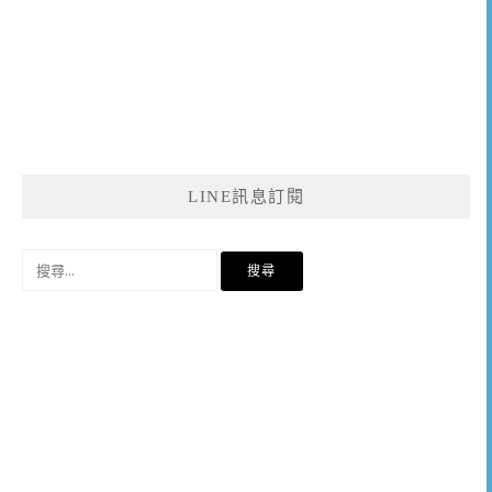
LINE訊息訂閱
搜
尋
關
鍵
字: