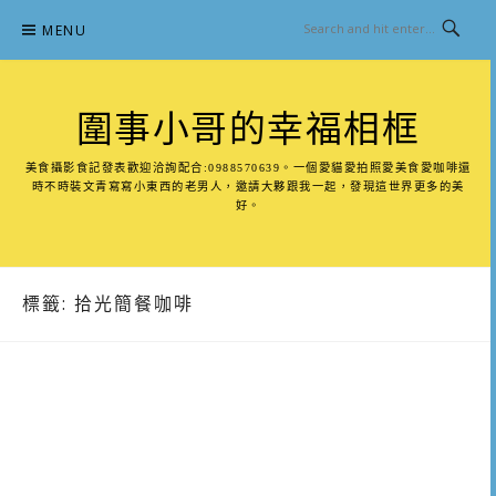
Skip
MENU
to
content
圍事小哥的幸福相框
美食攝影食記發表歡迎洽詢配合:0988570639。一個愛貓愛拍照愛美食愛咖啡還
時不時裝文青寫寫小東西的老男人，邀請大夥跟我一起，發現這世界更多的美
好。
標籤:
拾光簡餐咖啡