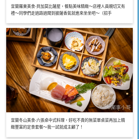
宜蘭羅東美食-貝加莫比薩屋，餐點美味精緻～店裡人員親切又有
禮～同學們走過路過聞到披薩香氣就進來坐坐吧～（招手
宜蘭冬山美食-六張桌中式料理，好吃不貴的無菜單桌菜再加上精
緻豐富的定食套餐～我一試就成主顧了！