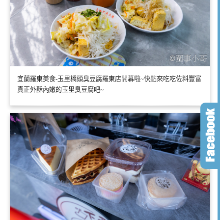
宜蘭羅東美食-玉里橋頭臭豆腐羅東店開幕啦~快點來吃吃佐料豐富
真正外酥內嫩的玉里臭豆腐吧~