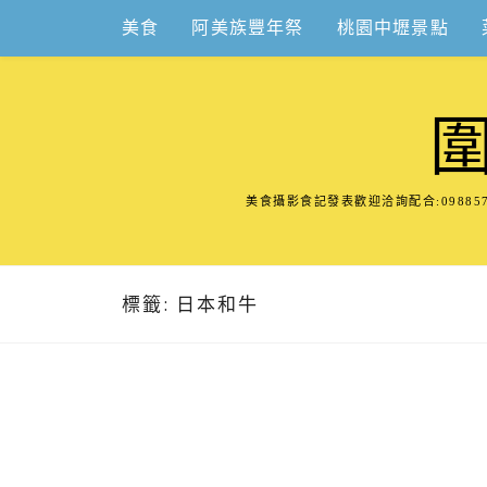
Skip
美食
阿美族豐年祭
桃園中壢景點
to
content
美食攝影食記發表歡迎洽詢配合:098
標籤:
日本和牛