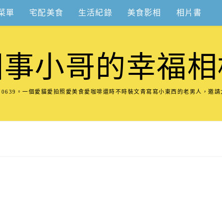
菜單
宅配美食
生活紀錄
美食影相
相片書
圍事小哥的幸福相
8570639。一個愛貓愛拍照愛美食愛咖啡還時不時裝文青寫寫小東西的老男人，邀