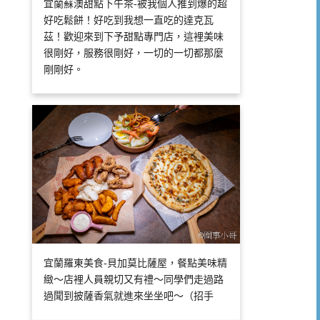
宜蘭蘇澳甜點下午茶-被我個人推到爆的超
好吃鬆餅！好吃到我想一直吃的達克瓦
茲！歡迎來到下予甜點專門店，這裡美味
很剛好，服務很剛好，一切的一切都那麼
剛剛好。
宜蘭羅東美食-貝加莫比薩屋，餐點美味精
緻～店裡人員親切又有禮～同學們走過路
過聞到披薩香氣就進來坐坐吧～（招手