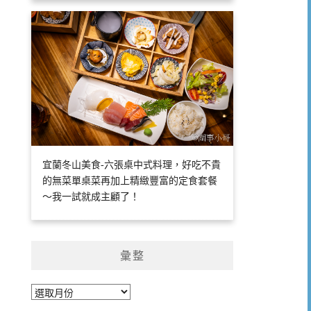
宜蘭冬山美食-六張桌中式料理，好吃不貴
的無菜單桌菜再加上精緻豐富的定食套餐
～我一試就成主顧了！
彙整
彙
整