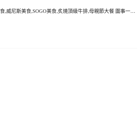
食,威尼斯美食,SOGO美食,炙燒頂級牛排,母親節大餐 圍事一…