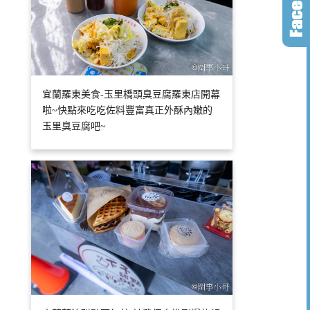
宜蘭羅東美食-玉里橋頭臭豆腐羅東店開幕
啦~快點來吃吃佐料豐富真正外酥內嫩的
玉里臭豆腐吧~