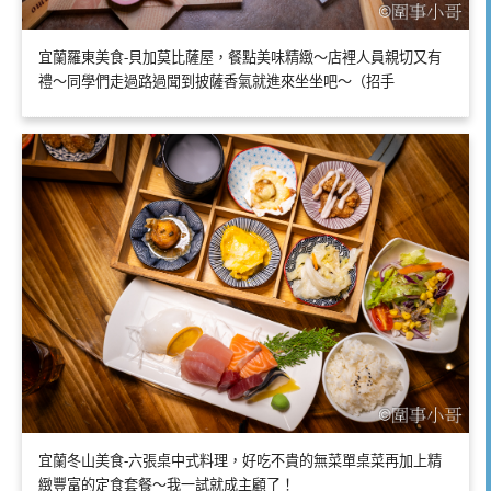
宜蘭羅東美食-貝加莫比薩屋，餐點美味精緻～店裡人員親切又有
禮～同學們走過路過聞到披薩香氣就進來坐坐吧～（招手
宜蘭冬山美食-六張桌中式料理，好吃不貴的無菜單桌菜再加上精
緻豐富的定食套餐～我一試就成主顧了！