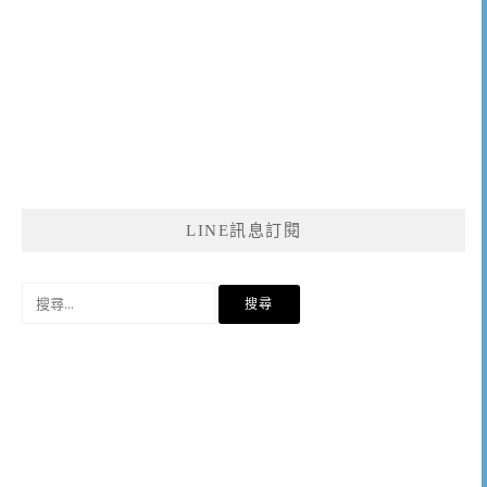
LINE訊息訂閱
搜
尋
關
鍵
字: