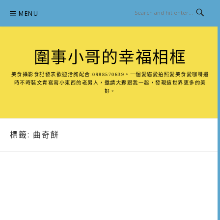
Skip
MENU
to
content
圍事小哥的幸福相框
美食攝影食記發表歡迎洽詢配合:0988570639。一個愛貓愛拍照愛美食愛咖啡還
時不時裝文青寫寫小東西的老男人，邀請大夥跟我一起，發現這世界更多的美
好。
標籤:
曲奇餅