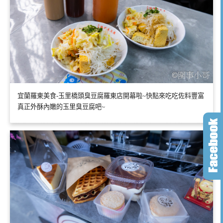
宜蘭羅東美食-玉里橋頭臭豆腐羅東店開幕啦~快點來吃吃佐料豐富
真正外酥內嫩的玉里臭豆腐吧~