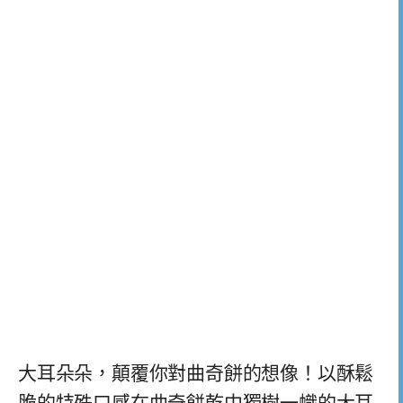
大耳朵朵，顛覆你對曲奇餅的想像！以酥鬆
脆的特殊口感在曲奇餅乾中獨樹一幟的大耳