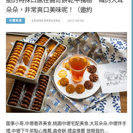
朵朵，非常爽口美味呢！（邀約
中壢美食
LEONLOVEGINA
2023-08-09
圍事小哥,中壢巷弄美食,桃園中壢宅配美食,大耳朵朵,中壢伴手
禮,中壢下午茶點心推薦,曲奇餅,禮盒推薦 放眼我的…