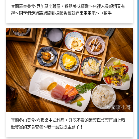
宜蘭羅東美食-貝加莫比薩屋，餐點美味精緻～店裡人員親切又有
禮～同學們走過路過聞到披薩香氣就進來坐坐吧～（招手
宜蘭冬山美食-六張桌中式料理，好吃不貴的無菜單桌菜再加上精
緻豐富的定食套餐～我一試就成主顧了！