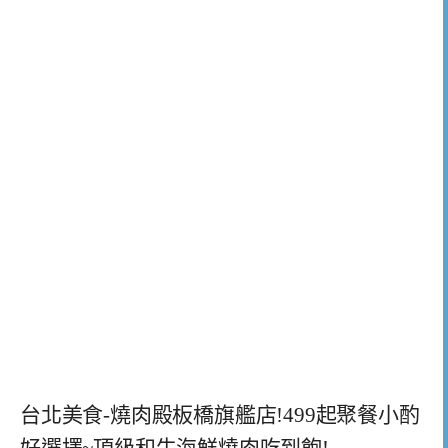
台北美食-燒肉殿板橋旗艦店!499起聚餐小酌
好選擇~頂級和牛海鮮燒肉吃到飽!