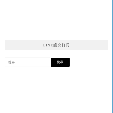
LINE訊息訂閱
搜
尋
關
鍵
字: