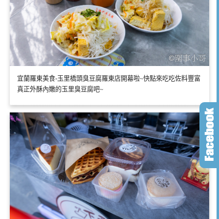
宜蘭羅東美食-玉里橋頭臭豆腐羅東店開幕啦~快點來吃吃佐料豐富
真正外酥內嫩的玉里臭豆腐吧~