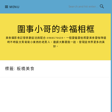
Skip
MENU
to
content
圍事小哥的幸福相框
美食攝影食記發表歡迎洽詢配合:0988570639。一個愛貓愛拍照愛美食愛咖啡還
時不時裝文青寫寫小東西的老男人，邀請大夥跟我一起，發現這世界更多的美
好。
標籤:
板橋美食