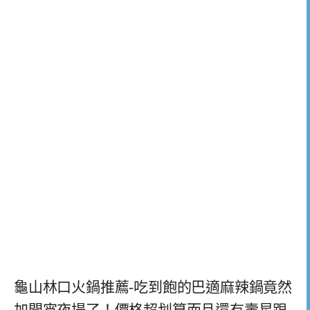
龜山林口火鍋推薦-吃到飽的巴適麻辣鍋竟然
加開宵夜場了！價格超划算而且還有壽星跟