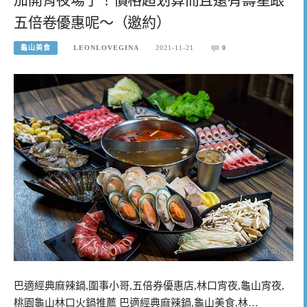
五倍卷優惠呢～（邀約）
龜山美食
LEONLOVEGINA
2021-11-21
0
巴適經典麻辣鍋,圍事小哥,五倍券優惠店,林口宵夜,龜山宵夜,
桃園龜山林口火鍋推薦 巴適經典麻辣鍋,龜山美食,林…