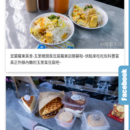
宜蘭羅東美食-玉里橋頭臭豆腐羅東店開幕啦~快點來吃吃佐料豐富
真正外酥內嫩的玉里臭豆腐吧~