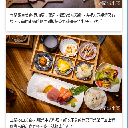
宜蘭羅東美食-貝加莫比薩屋，餐點美味精緻～店裡人員親切又有
禮～同學們走過路過聞到披薩香氣就進來坐坐吧～（招手
宜蘭冬山美食-六張桌中式料理，好吃不貴的無菜單桌菜再加上精
緻豐富的定食套餐～我一試就成主顧了！