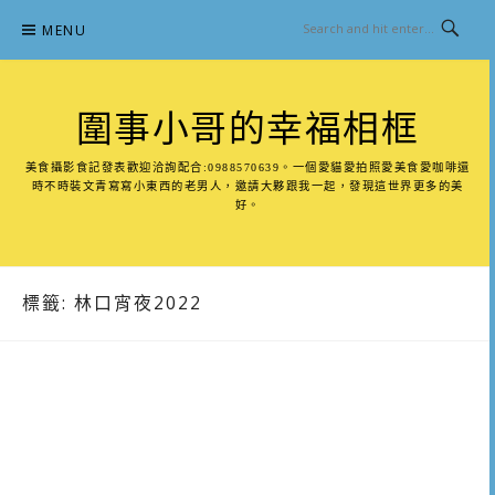
Skip
MENU
to
content
圍事小哥的幸福相框
美食攝影食記發表歡迎洽詢配合:0988570639。一個愛貓愛拍照愛美食愛咖啡還
時不時裝文青寫寫小東西的老男人，邀請大夥跟我一起，發現這世界更多的美
好。
標籤:
林口宵夜2022