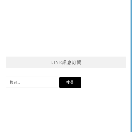
LINE訊息訂閱
搜
尋
關
鍵
字: