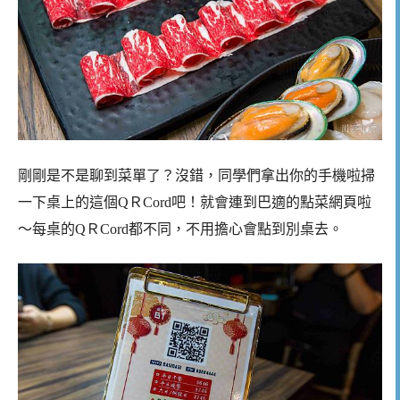
剛剛是不是聊到菜單了？沒錯，同學們拿出你的手機啦掃
一下桌上的這個QＲCord吧！就會連到巴適的點菜網頁啦
～每桌的QＲCord都不同，不用擔心會點到別桌去。