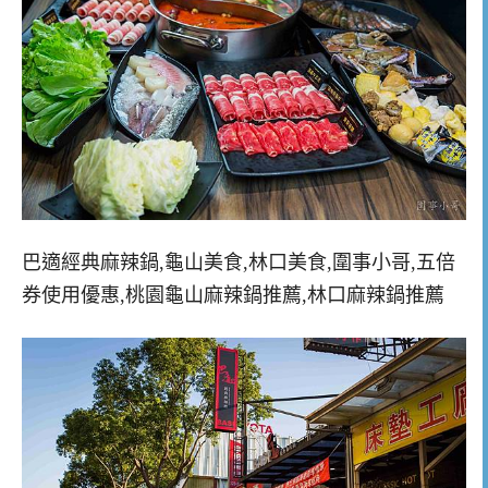
巴適經典麻辣鍋,龜山美食,林口美食,圍事小哥,五倍
券使用優惠,桃園龜山麻辣鍋推薦,林口麻辣鍋推薦