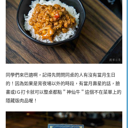
同學們來巴適啊，記得先問問同桌的人有沒有當月生日
的！因為如果是宵夜場以外的時段，有當月壽星的話，臉
書或IＧ打卡就可以整桌都點＂神仙牛＂這個不在菜單上的
隱藏版肉品喔！