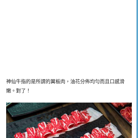
神仙牛指的是所謂的翼板肉，油花分佈均勻而且口感滑
嫩。對了！