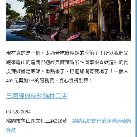
現在真的是一個，太適合吃麻辣鍋的季節了！所以我們又
跑來龜山的這間巴適經典麻辣鍋啦～圍事很喜歡這裡的剥
皮辣椒雞湯底呢。重點來了，巴適加開宵夜場了！一個人
465元再加7%的服務費，真心覺得划算！
巴適經典麻辣鍋林口店
03 328 0084
桃園市龜山區文化三路318號
請點我開始巴適經典麻辣鍋
導航