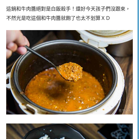
這鍋和牛肉醬絕對是白飯殺手！還好今天孩子們沒跟來，
不然光是吃這個和牛肉醬就飽了也太不划算ＸＤ