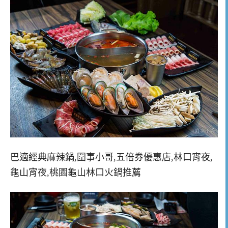
巴適經典麻辣鍋,圍事小哥,五倍券優惠店,林口宵夜,
龜山宵夜,桃園龜山林口火鍋推薦