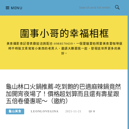
Skip
MENU
to
content
圍事小哥的幸福相框
美食攝影食記發表歡迎洽詢配合:0988570639。一個愛貓愛拍照愛美食愛咖啡還
時不時裝文青寫寫小東西的老男人，邀請大夥跟我一起，發現這世界更多的美
好。
龜山林口火鍋推薦-吃到飽的巴適麻辣鍋竟然
加開宵夜場了！價格超划算而且還有壽星跟
五倍卷優惠呢～（邀約）
龜山美食
LEONLOVEGINA
2021-11-21
0