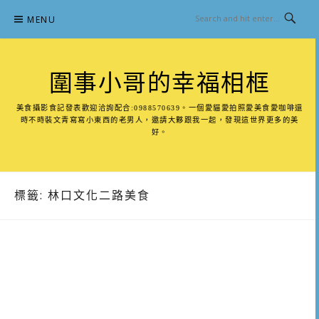
Skip
MENU
to
content
圍事小哥的幸福相框
美食攝影食記發表歡迎洽詢配合:0988570639。一個愛貓愛拍照愛美食愛咖啡還
時不時裝文青寫寫小東西的老男人，邀請大夥跟我一起，發現這世界更多的美
好。
標籤:
林口文化二路美食