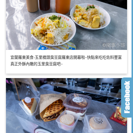
宜蘭羅東美食-玉里橋頭臭豆腐羅東店開幕啦~快點來吃吃佐料豐富
真正外酥內嫩的玉里臭豆腐吧~