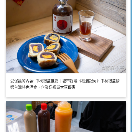
受保護的內容: 中秋禮盒推薦｜城市好酒《福滿銀河》中秋禮盒精
選台灣特色酒食，企業送禮量大享優惠