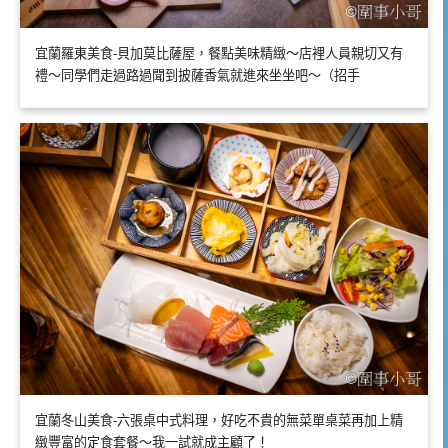
宜蘭羅東美食-貝加莫比薩屋，餐點美味精緻～店裡人員親切又有
禮～同學們走過路過聞到披薩香氣就進來坐坐吧～（招手
宜蘭冬山美食-六張桌中式料理，好吃不貴的無菜單桌菜再加上精
緻豐富的定食套餐～我一試就成主顧了！