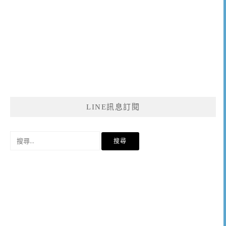
LINE訊息訂閱
搜
尋
關
鍵
字: