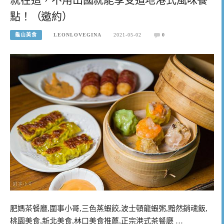
點！（邀約）
龜山美食
LEONLOVEGINA
2021-05-02
0
肥媽茶餐廳,圍事小哥,三色蒸蝦餃,波士頓龍蝦粥,黯然銷魂飯,
桃園美食,新北美食,林口美食推薦,正宗港式茶餐廳 …