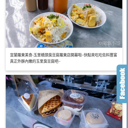
宜蘭羅東美食-玉里橋頭臭豆腐羅東店開幕啦~快點來吃吃佐料豐富
真正外酥內嫩的玉里臭豆腐吧~