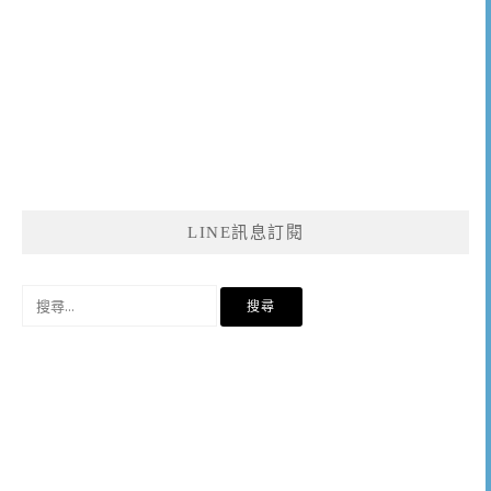
LINE訊息訂閱
搜
尋
關
鍵
字: