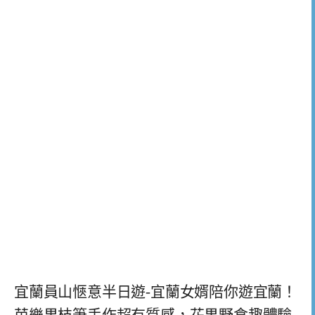
宜蘭員山愜意半日遊-宜蘭女婿陪你遊宜蘭！
芭樂果枝筆手作超有質感，花果野食趣體驗