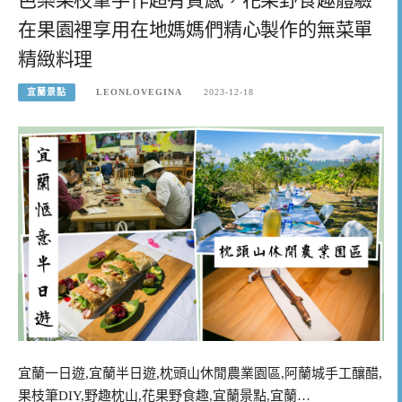
在果園裡享用在地媽媽們精心製作的無菜單
精緻料理
宜蘭景點
LEONLOVEGINA
2023-12-18
宜蘭一日遊,宜蘭半日遊,枕頭山休閒農業園區,阿蘭城手工釀醋,
果枝筆DIY,野趣枕山,花果野食趣,宜蘭景點,宜蘭…