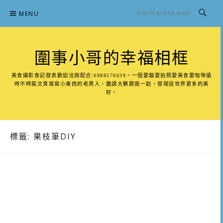
Skip
MENU
to
content
圍事小哥的幸福相框
美食攝影食記發表歡迎洽詢配合:0988570639。一個愛貓愛拍照愛美食愛咖啡還
時不時裝文青寫寫小東西的老男人，邀請大夥跟我一起，發現這世界更多的美
好。
標籤:
果枝筆DIY