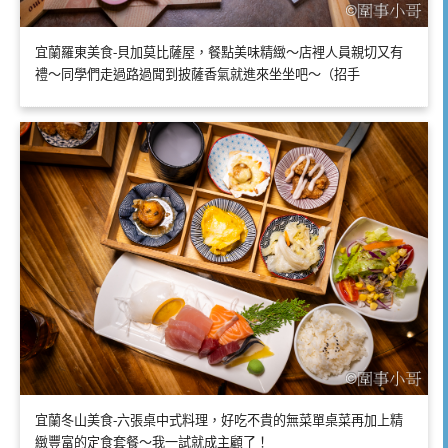
宜蘭羅東美食-貝加莫比薩屋，餐點美味精緻～店裡人員親切又有
禮～同學們走過路過聞到披薩香氣就進來坐坐吧～（招手
宜蘭冬山美食-六張桌中式料理，好吃不貴的無菜單桌菜再加上精
緻豐富的定食套餐～我一試就成主顧了！