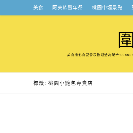
Skip
美食
阿美族豐年祭
桃園中壢景點
to
content
美食攝影食記發表歡迎洽詢配合:098
標籤:
桃園小籠包專賣店