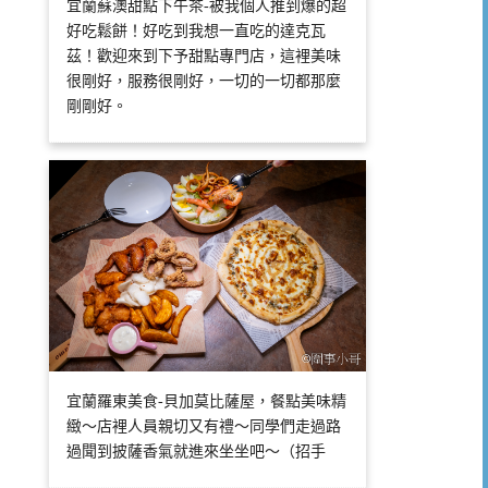
宜蘭蘇澳甜點下午茶-被我個人推到爆的超
好吃鬆餅！好吃到我想一直吃的達克瓦
茲！歡迎來到下予甜點專門店，這裡美味
很剛好，服務很剛好，一切的一切都那麼
剛剛好。
宜蘭羅東美食-貝加莫比薩屋，餐點美味精
緻～店裡人員親切又有禮～同學們走過路
過聞到披薩香氣就進來坐坐吧～（招手