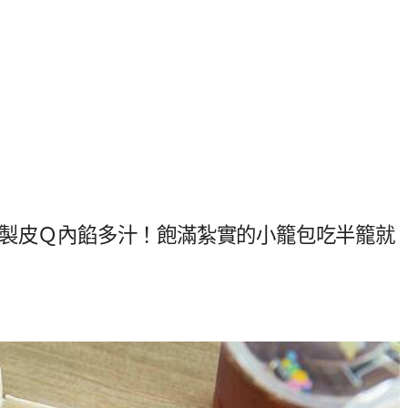
精製皮Ｑ內餡多汁！飽滿紮實的小籠包吃半籠就