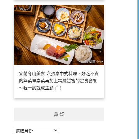
宜蘭冬山美食-六張桌中式料理，好吃不貴
的無菜單桌菜再加上精緻豐富的定食套餐
～我一試就成主顧了！
彙整
彙
整