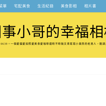
菜單
宅配美食
生活紀錄
美食影相
相片書
圍事小哥的幸福相
8570639。一個愛貓愛拍照愛美食愛咖啡還時不時裝文青寫寫小東西的老男人，邀