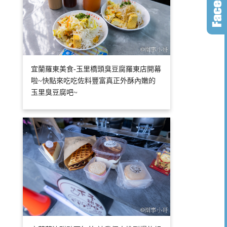
宜蘭羅東美食-玉里橋頭臭豆腐羅東店開幕
啦~快點來吃吃佐料豐富真正外酥內嫩的
玉里臭豆腐吧~