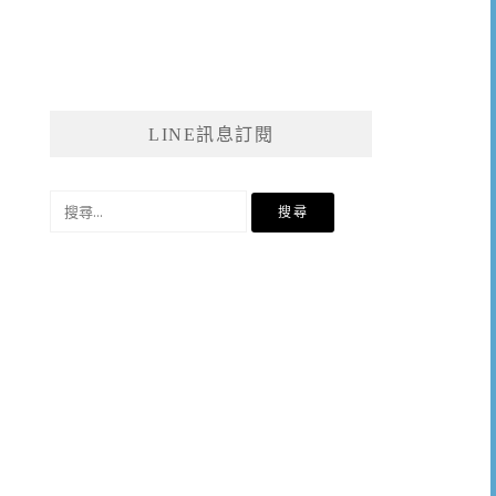
LINE訊息訂閱
搜
尋
關
鍵
字: