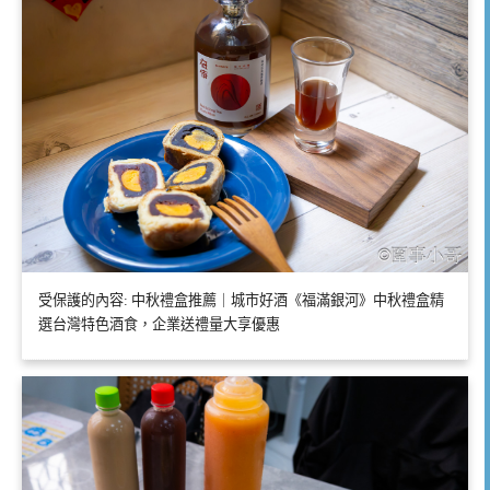
受保護的內容: 中秋禮盒推薦｜城市好酒《福滿銀河》中秋禮盒精
選台灣特色酒食，企業送禮量大享優惠