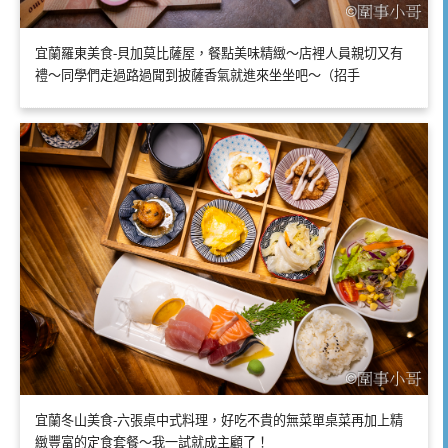
宜蘭羅東美食-貝加莫比薩屋，餐點美味精緻～店裡人員親切又有
禮～同學們走過路過聞到披薩香氣就進來坐坐吧～（招手
宜蘭冬山美食-六張桌中式料理，好吃不貴的無菜單桌菜再加上精
緻豐富的定食套餐～我一試就成主顧了！