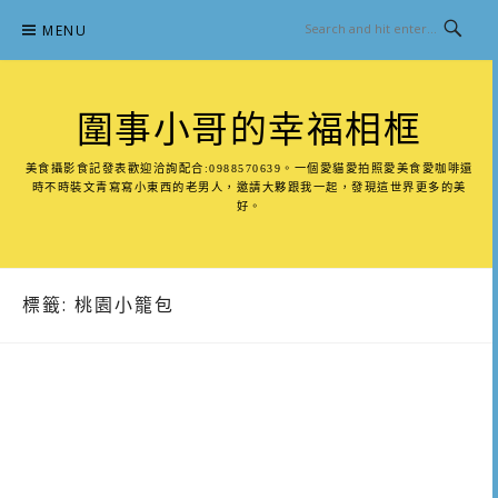
Skip
MENU
to
content
圍事小哥的幸福相框
美食攝影食記發表歡迎洽詢配合:0988570639。一個愛貓愛拍照愛美食愛咖啡還
時不時裝文青寫寫小東西的老男人，邀請大夥跟我一起，發現這世界更多的美
好。
標籤:
桃園小籠包