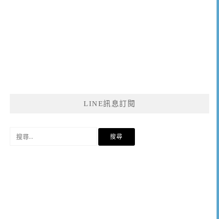
LINE訊息訂閱
搜
尋
關
鍵
字: