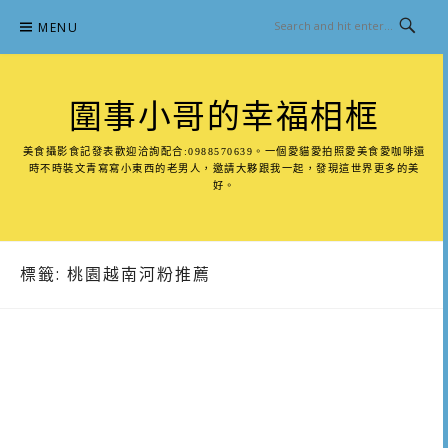
Skip
MENU
to
content
圍事小哥的幸福相框
美食攝影食記發表歡迎洽詢配合:0988570639。一個愛貓愛拍照愛美食愛咖啡還
時不時裝文青寫寫小東西的老男人，邀請大夥跟我一起，發現這世界更多的美
好。
標籤:
桃園越南河粉推薦