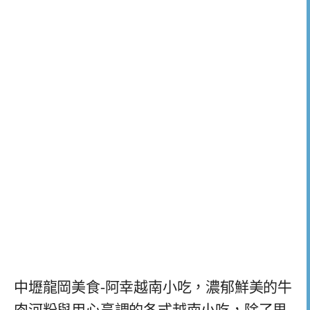
中壢龍岡美食-阿幸越南小吃，濃郁鮮美的牛
肉河粉與用心烹調的各式越南小吃，除了思