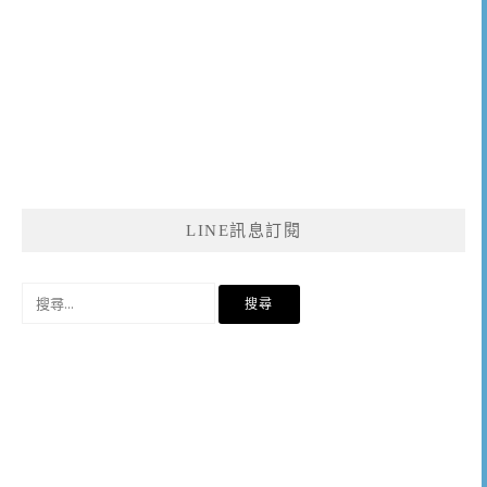
LINE訊息訂閱
搜
尋
關
鍵
字: