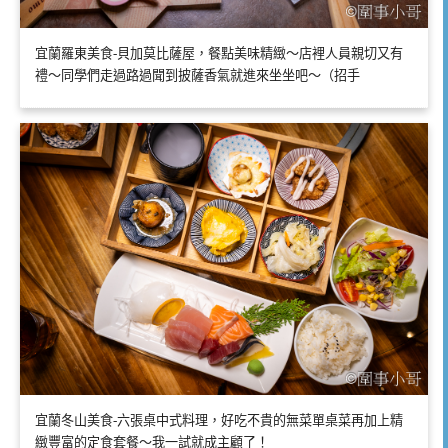
宜蘭羅東美食-貝加莫比薩屋，餐點美味精緻～店裡人員親切又有
禮～同學們走過路過聞到披薩香氣就進來坐坐吧～（招手
宜蘭冬山美食-六張桌中式料理，好吃不貴的無菜單桌菜再加上精
緻豐富的定食套餐～我一試就成主顧了！