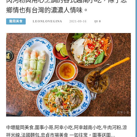
鄉情也有台灣的濃濃人情味。
龍岡美食
LEONLOVEGINA
2021-09-16
0
中壢龍岡美食,圍事小哥,阿幸小吃,阿幸越南小吃,牛肉河粉,涼
拌米線,法國麵包,忠貞市場美食 一如往常，圍事送圍…